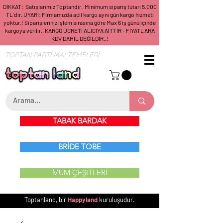
DİKKAT: Satışlarımız Toptandır. Minimum sipariş tutarı 5.000
TL'dir. UYARI: Firmamızda acil kargo aynı gün kargo hizmeti
yoktur.! Siparişleriniz işlem sırasına göre Max 6 iş günü içinde
kargoya verilir.. KARGO ÜCRETİ ALICIYA AİTTİR - FİYATLARA
KDV DAHİL DEĞİLDİR..!
TOPTAN PARTİ MALZEMELERİ
TABAK BARDAK
BRİDE TOBE
MUM ÇEŞİTLERİ
Toptanland, bir
Happyland
kuruluşudur.