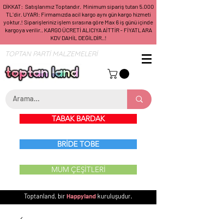
DİKKAT: Satışlarımız Toptandır. Minimum sipariş tutarı 5.000
TL'dir. UYARI: Firmamızda acil kargo aynı gün kargo hizmeti
yoktur.! Siparişleriniz işlem sırasına göre Max 6 iş günü içinde
kargoya verilir.. KARGO ÜCRETİ ALICIYA AİTTİR - FİYATLARA
KDV DAHİL DEĞİLDİR..!
TOPTAN PARTİ MALZEMELERİ
TABAK BARDAK
BRİDE TOBE
MUM ÇEŞİTLERİ
Toptanland, bir
Happyland
kuruluşudur.