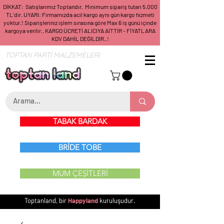
DİKKAT: Satışlarımız Toptandır. Minimum sipariş tutarı 5.000
TL'dir. UYARI: Firmamızda acil kargo aynı gün kargo hizmeti
yoktur.! Siparişleriniz işlem sırasına göre Max 6 iş günü içinde
kargoya verilir.. KARGO ÜCRETİ ALICIYA AİTTİR - FİYATLARA
KDV DAHİL DEĞİLDİR..!
TOPTAN PARTİ MALZEMELERİ
TABAK BARDAK
BRİDE TOBE
MUM ÇEŞİTLERİ
Toptanland, bir
Happyland
kuruluşudur.