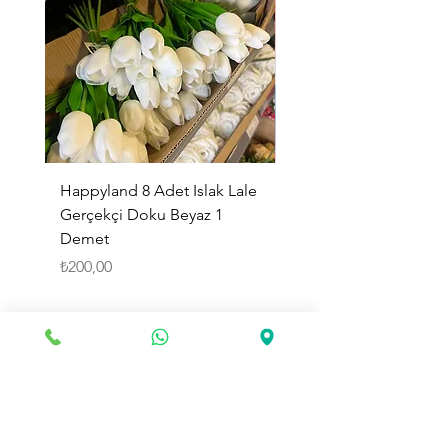
Happyland 8 Adet Islak Lale
HappyLand 150 ml Ma
Gerçekçi Doku Beyaz 1
Cinsiyet Belirleme Spr
Demet
Küçük Boy
Fiyat
Fiyat
₺200,00
₺225,00
Sepete Ekle