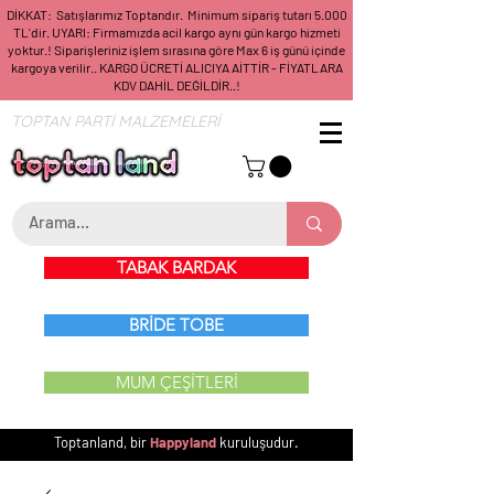
DİKKAT: Satışlarımız Toptandır. Minimum sipariş tutarı 5.000
TL'dir. UYARI: Firmamızda acil kargo aynı gün kargo hizmeti
yoktur.! Siparişleriniz işlem sırasına göre Max 6 iş günü içinde
kargoya verilir.. KARGO ÜCRETİ ALICIYA AİTTİR - FİYATLARA
KDV DAHİL DEĞİLDİR..!
TOPTAN PARTİ MALZEMELERİ
TABAK BARDAK
BRİDE TOBE
MUM ÇEŞİTLERİ
Toptanland, bir
Happyland
kuruluşudur.