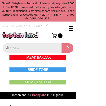
DİKKAT: Satışlarımız Toptandır. Minimum sipariş tutarı 5.000
TL'dir. UYARI: Firmamızda acil kargo aynı gün kargo hizmeti
yoktur.! Siparişleriniz işlem sırasına göre Max 6 iş günü içinde
kargoya verilir.. KARGO ÜCRETİ ALICIYA AİTTİR - FİYATLARA
KDV DAHİL DEĞİLDİR..!
TOPTAN PARTİ MALZEMELERİ
TABAK BARDAK
BRİDE TOBE
MUM ÇEŞİTLERİ
Toptanland, bir
Happyland
kuruluşudur.