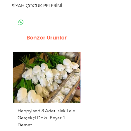
SİYAH ÇOCUK PELERİNİ
Benzer Ürünler
Happyland 8 Adet Islak Lale
HappyLand 150 ml Ma
Gerçekçi Doku Beyaz 1
Cinsiyet Belirleme Spr
Demet
Küçük Boy