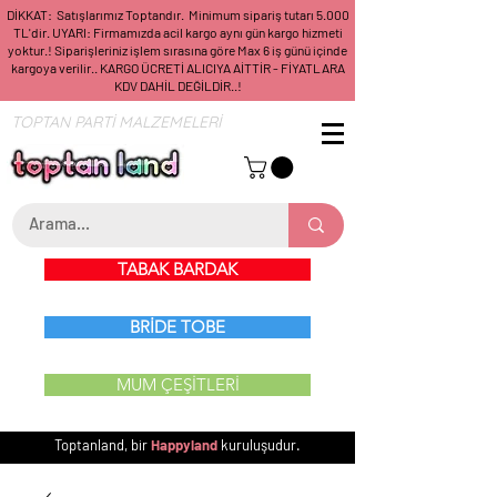
DİKKAT: Satışlarımız Toptandır. Minimum sipariş tutarı 5.000
TL'dir. UYARI: Firmamızda acil kargo aynı gün kargo hizmeti
yoktur.! Siparişleriniz işlem sırasına göre Max 6 iş günü içinde
kargoya verilir.. KARGO ÜCRETİ ALICIYA AİTTİR - FİYATLARA
KDV DAHİL DEĞİLDİR..!
TOPTAN PARTİ MALZEMELERİ
TABAK BARDAK
BRİDE TOBE
MUM ÇEŞİTLERİ
Toptanland, bir
Happyland
kuruluşudur.