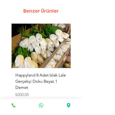
Benzer Ürünler
Happyland 8 Adet Islak Lale
HappyLand 150 ml Ma
Gerçekçi Doku Beyaz 1
Cinsiyet Belirleme Spr
Demet
Küçük Boy
Fiyat
Fiyat
₺200,00
₺225,00