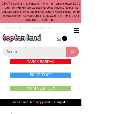
DİKKAT: Satışlarımız Toptandır. Minimum sipariş tutarı 5.000
TL'dir. UYARI: Firmamızda acil kargo aynı gün kargo hizmeti
yoktur.! Siparişleriniz işlem sırasına göre Max 6 iş günü içinde
kargoya verilir.. KARGO ÜCRETİ ALICIYA AİTTİR - FİYATLARA
KDV DAHİL DEĞİLDİR..!
TOPTAN PARTİ MALZEMELERİ
TABAK BARDAK
BRİDE TOBE
MUM ÇEŞİTLERİ
Toptanland, bir
Happyland
kuruluşudur.