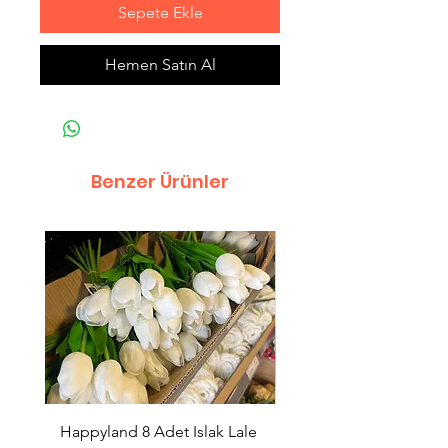
Sepete Ekle
Hemen Satın Al
Benzer Ürünler
Happyland 8 Adet Islak Lale
HappyLand 150 ml Ma