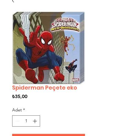
Spiderman Peçete eko
Fiyat
₺35,00
Adet
*