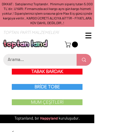
DİKKAT: Satışlarımız Toptandır. Minimum sipariş tutarı 5.000
TL'dir. UYARI: Firmamızda acil kargo aynı gün kargo hizmeti
yoktur.! Siparişleriniz işlem sırasına göre Max 6 iş günü içinde
kargoya verilir.. KARGO ÜCRETİ ALICIYA AİTTİR - FİYATLARA
KDV DAHİL DEĞİLDİR..!
TOPTAN PARTİ MALZEMELERİ
TABAK BARDAK
BRİDE TOBE
MUM ÇEŞİTLERİ
Toptanland, bir
Happyland
kuruluşudur.