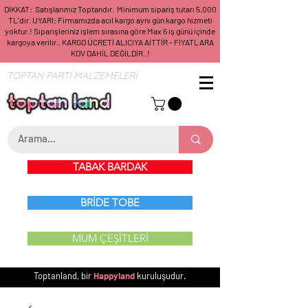
DİKKAT: Satışlarımız Toptandır. Minimum sipariş tutarı 5.000
TL'dir. UYARI: Firmamızda acil kargo aynı gün kargo hizmeti
yoktur.! Siparişleriniz işlem sırasına göre Max 6 iş günü içinde
kargoya verilir.. KARGO ÜCRETİ ALICIYA AİTTİR - FİYATLARA
KDV DAHİL DEĞİLDİR..!
TOPTAN PARTİ MALZEMELERİ
TABAK BARDAK
BRİDE TOBE
MUM ÇEŞİTLERİ
Toptanland, bir
Happyland
kuruluşudur.