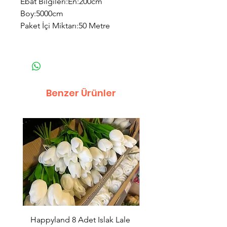
Ebat Bilgileri:En:200cm
Boy:5000cm
Paket İçi Miktarı:50 Metre
Benzer Ürünler
Happyland 8 Adet Islak Lale
HappyLand 150 ml Ma