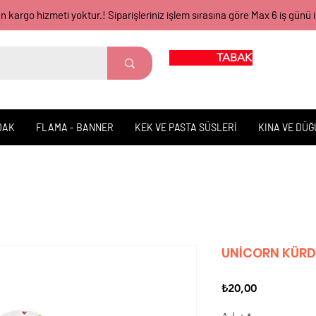
gün kargo hizmeti yoktur.! Siparişleriniz işlem sırasına göre Max 6 iş 
TABAK BARDAK
DAK
FLAMA - BANNER
KEK VE PASTA SÜSLERİ
KINA VE DÜ
UNİCORN KÜR
Fiyat
₺20,00