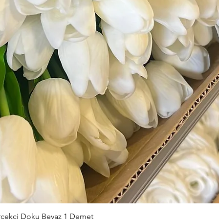
Hızlı Bakış
erçekçi Doku Beyaz 1 Demet