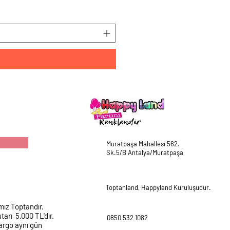
Fiyat
₺225,00
Muratpaşa Mahallesi 562.
Sk.5/B Antalya/Muratpaşa
Toptanland, Happyland Kuruluşudur.
mız Toptandır.
tarı 5.000 TL'dir.
0850 532 1082
argo aynı gün