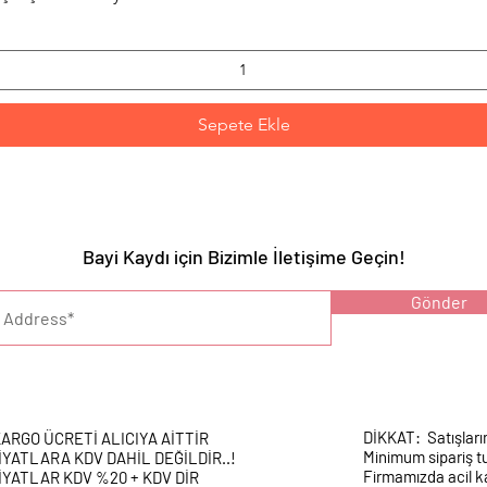
Sepete Ekle
Bayi Kaydı için Bizimle İletişime Geçin!
YARI :
Gönder
DİKKAT: Satışları
ARGO ÜCRETİ ALICIYA AİTTİR
Minimum sipariş tu
İYATLARA KDV DAHİL DEĞİLDİR..!
Firmamızda acil k
İYATLAR KDV %20 + KDV DİR