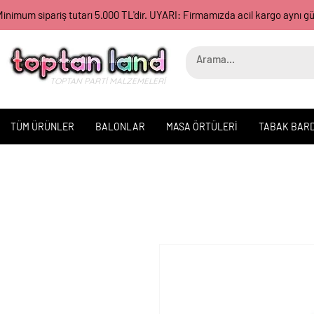
inimum sipariş tutarı 5.000 TL'dir. UYARI: Firmamızda acil kargo aynı 
TOPTAN PARTİ MALZEMELERİ
TÜM ÜRÜNLER
BALONLAR
MASA ÖRTÜLERİ
TABAK BAR