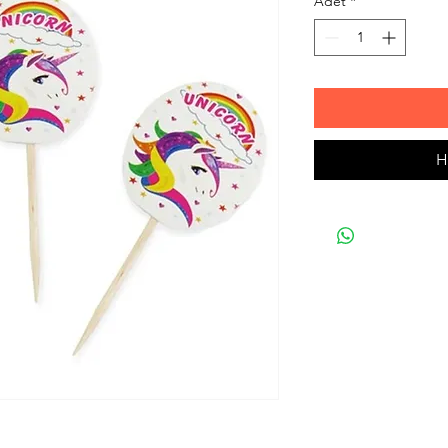
Adet
*
H