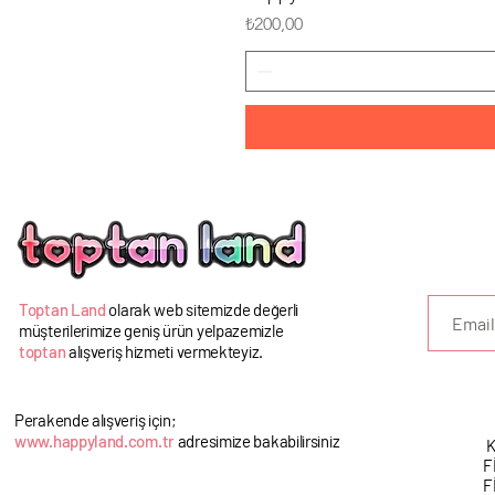
Fiyat
₺200,00
U
Toptan Land
olarak web sitemizde değerli
müşterilerimize geniş ürün yelpazemizle
toptan
alışveriş hizmeti vermekteyiz.
Perakende alışveriş için;
www.happyland.com.tr
adresimize bakabilirsiniz
K
F
F