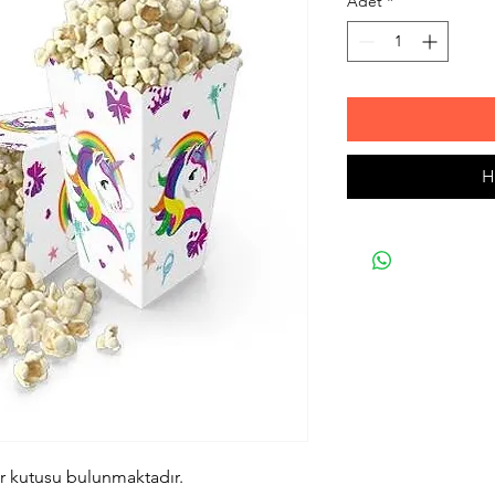
Adet
*
H
ır kutusu bulunmaktadır.