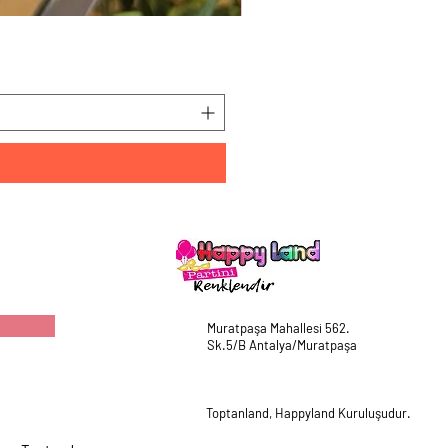
HappyLand 150 ml Mavi Cin
Fiyat
₺225,00
Muratpaşa Mahallesi 562.
Sk.5/B Antalya/Muratpaşa
Toptanland, Happyland Kuruluşudur.