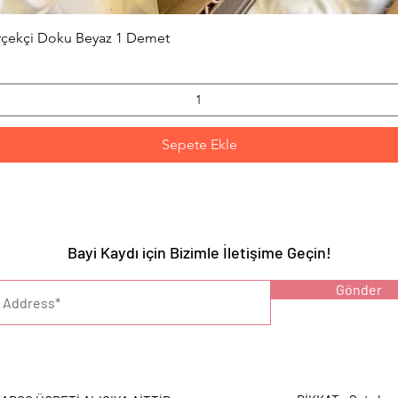
Hızlı Bakış
erçekçi Doku Beyaz 1 Demet
Sepete Ekle
Bayi Kaydı için Bizimle İletişime Geçin!
YARI :
Gönder