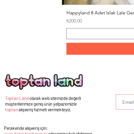
Happyland 8 Adet Islak Lale G
Fiyat
₺200,00
U
Toptan Land
olarak web sitemizde değerli
müşterilerimize geniş ürün yelpazemizle
toptan
alışveriş hizmeti vermekteyiz.
Perakende alışveriş için;
www.happyland.com.tr
adresimize bakabilirsiniz