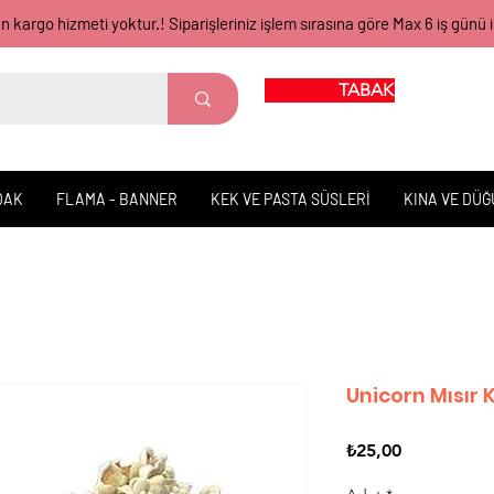
gün kargo hizmeti yoktur.! Siparişleriniz işlem sırasına göre Max 6 iş 
TABAK BARDAK
DAK
FLAMA - BANNER
KEK VE PASTA SÜSLERİ
KINA VE DÜ
Unicorn Mısır 
Fiyat
₺25,00