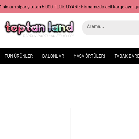
inimum sipariş tutarı 5.000 TL'dir. UYARI: Firmamızda acil kargo aynı 
TOPTAN PARTİ MALZEMELERİ
TÜM ÜRÜNLER
BALONLAR
MASA ÖRTÜLERİ
TABAK BAR