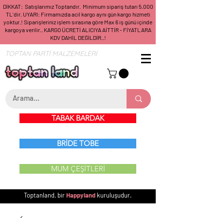
DİKKAT: Satışlarımız Toptandır. Minimum sipariş tutarı 5.000
TL'dir. UYARI: Firmamızda acil kargo aynı gün kargo hizmeti
yoktur.! Siparişleriniz işlem sırasına göre Max 6 iş günü içinde
kargoya verilir.. KARGO ÜCRETİ ALICIYA AİTTİR - FİYATLARA
KDV DAHİL DEĞİLDİR..!
TOPTAN PARTİ MALZEMELERİ
TABAK BARDAK
BRİDE TOBE
MUM ÇEŞİTLERİ
Toptanland, bir
Happyland
kuruluşudur.