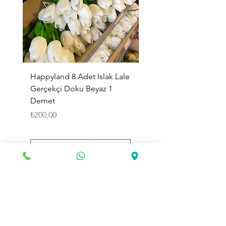
Happyland 8 Adet Islak Lale
HappyLand 150 ml Ma
Gerçekçi Doku Beyaz 1
Cinsiyet Belirleme Spr
Demet
Küçük Boy
Fiyat
Fiyat
₺200,00
₺225,00
Sepete Ekle