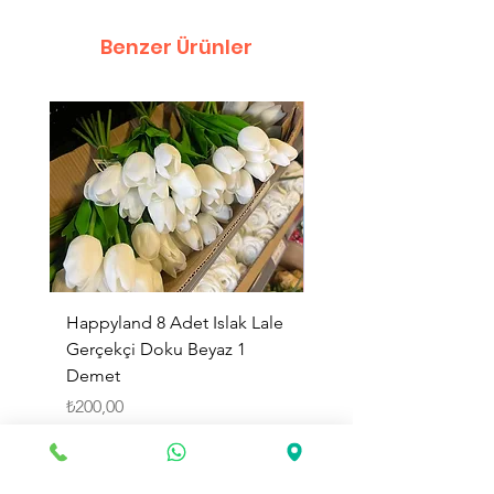
Benzer Ürünler
Happyland 8 Adet Islak Lale
HappyLand 150 ml Ma
Gerçekçi Doku Beyaz 1
Cinsiyet Belirleme Spr
Demet
Küçük Boy
Fiyat
Fiyat
₺200,00
₺225,00