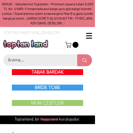
DİKKAT: Satışlarımız Toptandır. Minimum sipariş tutarı 5.000
TL'dir. UYARI: Firmamızda acil kargo aynı gün kargo hizmeti
yoktur.! Siparişleriniz işlem sırasına göre Max 6 iş günü içinde
kargoya verilir.. KARGO ÜCRETİ ALICIYA AİTTİR - FİYATLARA
KDV DAHİL DEĞİLDİR..!
TOPTAN PARTİ MALZEMELERİ
TABAK BARDAK
BRİDE TOBE
MUM ÇEŞİTLERİ
Toptanland, bir
Happyland
kuruluşudur.