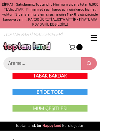
DİKKAT: Satışlarımız Toptandır. Minimum sipariş tutarı 5.000
TL'dir. UYARI: Firmamızda acil kargo aynı gün kargo hizmeti
yoktur.! Siparişleriniz işlem sırasına göre Max 6 iş günü içinde
kargoya verilir.. KARGO ÜCRETİ ALICIYA AİTTİR - FİYATLARA
KDV DAHİL DEĞİLDİR..!
TOPTAN PARTİ MALZEMELERİ
TABAK BARDAK
BRİDE TOBE
MUM ÇEŞİTLERİ
Toptanland, bir
Happyland
kuruluşudur.