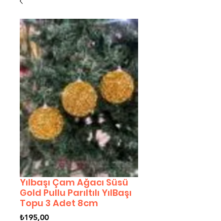
Yılbaşı Çam Ağacı Süsü
Gold Pullu Parıltılı YılBaşı
Topu 3 Adet 8cm
Fiyat
₺195,00