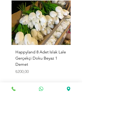
Happyland 8 Adet Islak Lale
HappyLand 150 ml Ma
Gerçekçi Doku Beyaz 1
Cinsiyet Belirleme Spr
Demet
Küçük Boy
Fiyat
Fiyat
₺200,00
₺225,00
Sepete Ekle