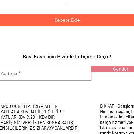
Sepete Ekle
Bayi Kaydı için Bizimle İletişime Geçin!
YARI :
Gönder
DİKKAT: Satışları
ARGO ÜCRETİ ALICIYA AİTTİR
Minimum sipariş tu
İYATLARA KDV DAHİL DEĞİLDİR..!
Firmamızda acil k
İYATLAR KDV %20 + KDV DİR
kargo hizmeti yokd
İPARİŞİNİZİ VERDİKTEN SONRA SATIŞ
işlem sırasına gör
EMCİLSİLERİMİZ SİZİ ARAYACAKLARDIR
içinde kargoya veri