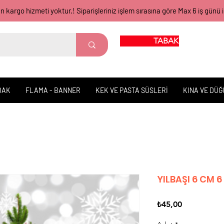
gün kargo hizmeti yoktur.! Siparişleriniz işlem sırasına göre Max 6 iş 
TABAK BARDAK
DAK
FLAMA - BANNER
KEK VE PASTA SÜSLERİ
KINA VE DÜ
YILBAŞI 6 CM 6
Fiyat
₺45,00