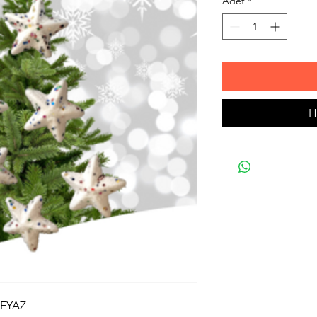
Adet
*
H
BEYAZ