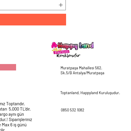
Muratpaşa Mahallesi 562.
Sk.5/B Antalya/Muratpaşa
Toptanland, Happyland Kuruluşudur.
mız Toptandır.
tarı 5.000 TL'dir.
0850 532 1082
argo aynı gün
ur.! Siparişleriniz
e Max 6 iş günü
lir.