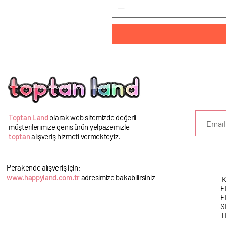
U
Toptan Land
olarak web sitemizde değerli
müşterilerimize geniş ürün yelpazemizle
toptan
alışveriş hizmeti vermekteyiz.
Perakende alışveriş için;
www.happyland.com.tr
adresimize bakabilirsiniz
K
F
F
S
T