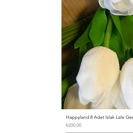
Happyland 8 Adet Islak Lale G
Fiyat
₺200,00