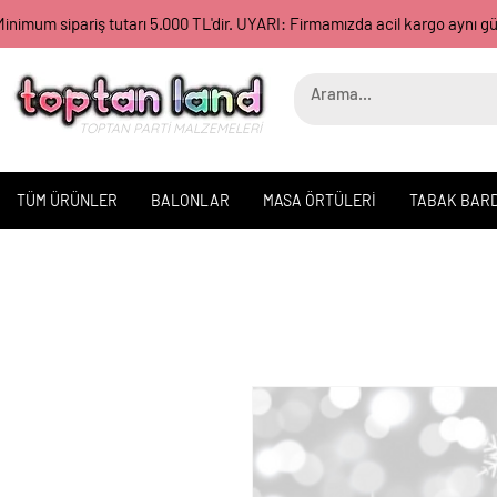
inimum sipariş tutarı 5.000 TL'dir. UYARI: Firmamızda acil kargo aynı 
TOPTAN PARTİ MALZEMELERİ
TÜM ÜRÜNLER
BALONLAR
MASA ÖRTÜLERİ
TABAK BAR