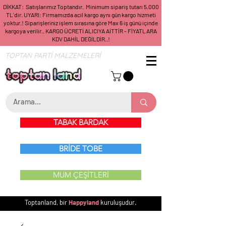
DİKKAT: Satışlarımız Toptandır. Minimum sipariş tutarı 5.000
TL'dir. UYARI: Firmamızda acil kargo aynı gün kargo hizmeti
yoktur.! Siparişleriniz işlem sırasına göre Max 6 iş günü içinde
kargoya verilir.. KARGO ÜCRETİ ALICIYA AİTTİR - FİYATLARA
KDV DAHİL DEĞİLDİR..!
TOPTAN PARTİ MALZEMELERİ
TABAK BARDAK
BRİDE TOBE
MUM ÇEŞİTLERİ
Toptanland, bir
Happyland
kuruluşudur.