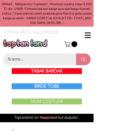
DİKKAT: Satışlarımız Toptandır. Minimum sipariş tutarı 5.000
TL'dir. UYARI: Firmamızda acil kargo aynı gün kargo hizmeti
yoktur.! Siparişleriniz işlem sırasına göre Max 6 iş günü içinde
kargoya verilir.. KARGO ÜCRETİ ALICIYA AİTTİR - FİYATLARA
KDV DAHİL DEĞİLDİR..!
TOPTAN PARTİ MALZEMELERİ
TABAK BARDAK
BRİDE TOBE
MUM ÇEŞİTLERİ
Toptanland, bir
Happyland
kuruluşudur.