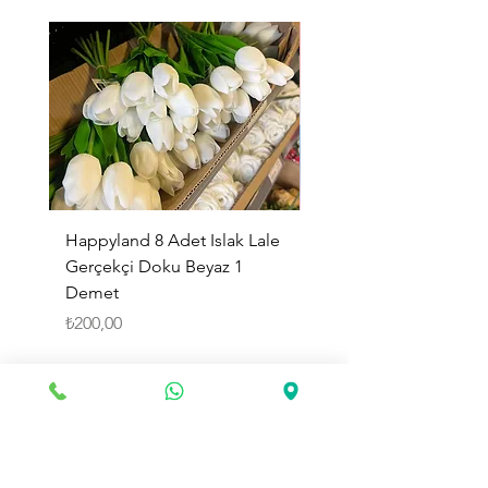
Happyland 8 Adet Islak Lale
HappyLand 150 ml Ma
Gerçekçi Doku Beyaz 1
Cinsiyet Belirleme Spr
Demet
Küçük Boy
Fiyat
Fiyat
₺200,00
₺225,00
Sepete Ekle