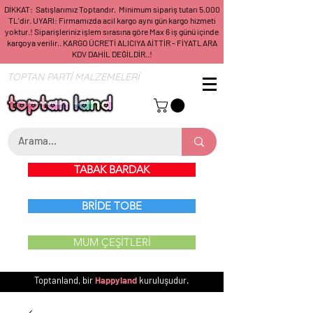
DİKKAT: Satışlarımız Toptandır. Minimum sipariş tutarı 5.000
TL'dir. UYARI: Firmamızda acil kargo aynı gün kargo hizmeti
yoktur.! Siparişleriniz işlem sırasına göre Max 6 iş günü içinde
kargoya verilir.. KARGO ÜCRETİ ALICIYA AİTTİR - FİYATLARA
KDV DAHİL DEĞİLDİR..!
TOPTAN PARTİ MALZEMELERİ
TABAK BARDAK
BRİDE TOBE
MUM ÇEŞİTLERİ
Toptanland, bir
Happyland
kuruluşudur.