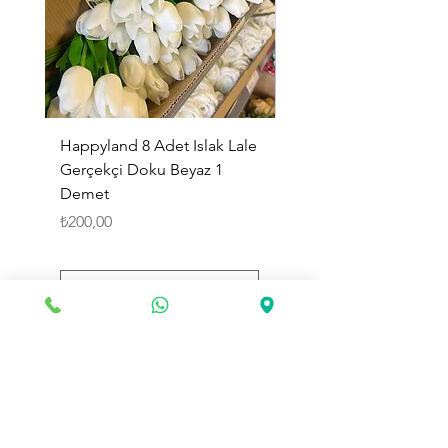
Happyland 8 Adet Islak Lale
HappyLand 150 ml Ma
Gerçekçi Doku Beyaz 1
Cinsiyet Belirleme Spr
Demet
Küçük Boy
Fiyat
Fiyat
₺200,00
₺225,00
Sepete Ekle