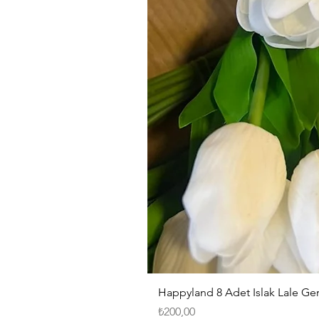
Happyland 8 Adet Islak Lale G
Fiyat
₺200,00