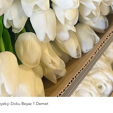
Hızlı Bakış
erçekçi Doku Beyaz 1 Demet