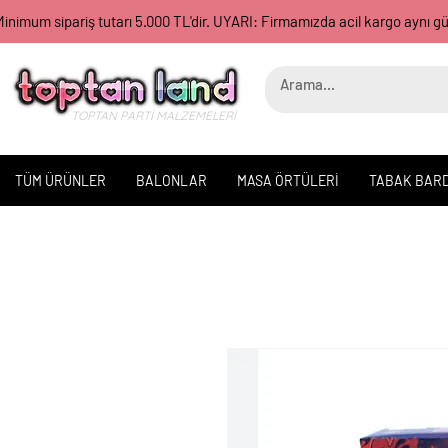
inimum sipariş tutarı 5.000 TL'dir. UYARI: Firmamızda acil kargo aynı 
TOPTAN PARTİ MALZEMELERİ
TÜM ÜRÜNLER
BALONLAR
MASA ÖRTÜLERİ
TABAK BAR