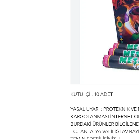
KUTU İÇİ : 10 ADET
YASAL UYARI : PROTEKNİK VE
KARGOLANMASI İNTERNET OR
BURDAKİ ÜRÜNLER BİLGİLEND
TC. ANTALYA VALİLİĞİ AV BA
TEMİN EDEBİLİSİNİZ..!