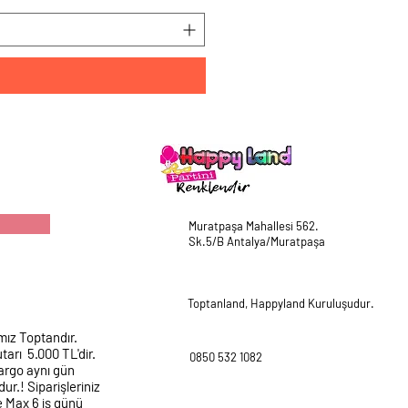
Muratpaşa Mahallesi 562.
Sk.5/B Antalya/Muratpaşa
Toptanland, Happyland Kuruluşudur.
mız Toptandır.
tarı 5.000 TL'dir.
0850 532 1082
argo aynı gün
ur.! Siparişleriniz
e Max 6 iş günü