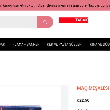
gün kargo hizmeti yoktur.! Siparişleriniz işlem sırasına göre Max 6 iş 
TABAK BARDAK
DAK
FLAMA - BANNER
KEK VE PASTA SÜSLERİ
KINA VE DÜ
MAÇ MEŞALESİ 
Fiyat
₺22,50