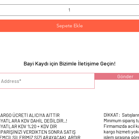
Sepete Ekle
Bayi Kaydı için Bizimle İletişime Geçin!
YARI :
Gönder
DİKKAT: Satışları
ARGO ÜCRETİ ALICIYA AİTTİR
Minimum sipariş tu
İYATLARA KDV DAHİL DEĞİLDİR..!
Firmamızda acil k
İYATLAR KDV %20 + KDV DİR
kargo hizmeti yokd
İPARİŞİNİZİ VERDİKTEN SONRA SATIŞ
işlem sırasına gör
EMCİLSİLERİMİZ SİZİ ARAYACAKLARDIR