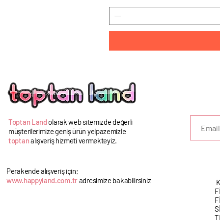
U
Toptan Land
olarak web sitemizde değerli
müşterilerimize geniş ürün yelpazemizle
toptan
alışveriş hizmeti vermekteyiz.
Perakende alışveriş için;
www.happyland.com.tr
adresimize bakabilirsiniz
K
F
F
S
T