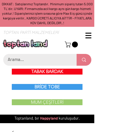
DİKKAT: Satışlarımız Toptandır. Minimum sipariş tutarı 5.000
TL'dir. UYARI: Firmamızda acil kargo aynı gün kargo hizmeti
yoktur.! Siparişleriniz işlem sırasına göre Max 6 iş günü içinde
kargoya verilir.. KARGO ÜCRETİ ALICIYA AİTTİR - FİYATLARA
KDV DAHİL DEĞİLDİR..!
TOPTAN PARTİ MALZEMELERİ
TABAK BARDAK
BRİDE TOBE
MUM ÇEŞİTLERİ
Toptanland, bir
Happyland
kuruluşudur.