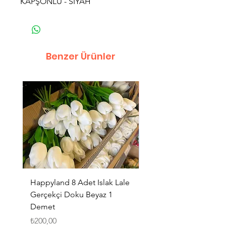
KAPŞONLU - SİYAH
Benzer Ürünler
Happyland 8 Adet Islak Lale
HappyLand 150 ml Ma
Gerçekçi Doku Beyaz 1
Cinsiyet Belirleme Spr
Demet
Küçük Boy
Fiyat
Fiyat
₺200,00
₺225,00