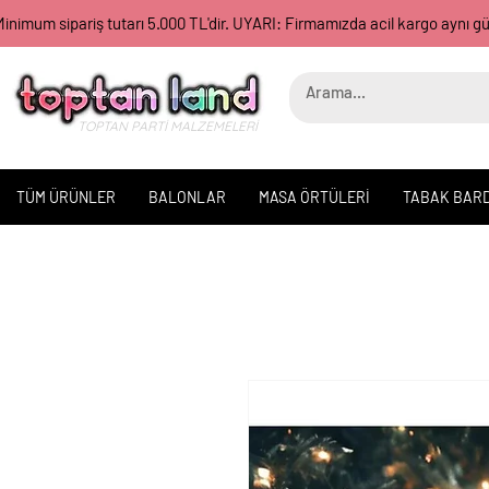
inimum sipariş tutarı 5.000 TL'dir. UYARI: Firmamızda acil kargo aynı 
TOPTAN PARTİ MALZEMELERİ
TÜM ÜRÜNLER
BALONLAR
MASA ÖRTÜLERİ
TABAK BAR