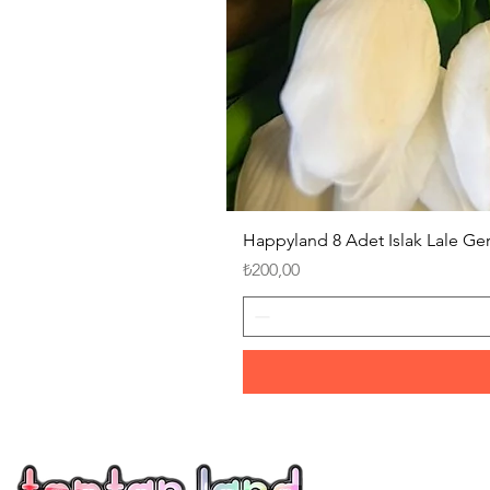
Happyland 8 Adet Islak Lale G
Fiyat
₺200,00