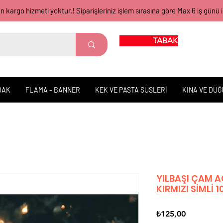
gün kargo hizmeti yoktur.! Siparişleriniz işlem sırasına göre Max 6 iş 
TABAK BARDAK
DAK
FLAMA - BANNER
KEK VE PASTA SÜSLERİ
KINA VE DÜ
YILBAŞI ÇAM A
KIRMIZI SİMLİ 
Fiyat
₺125,00