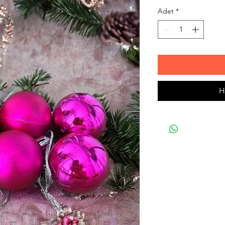
Adet
*
H