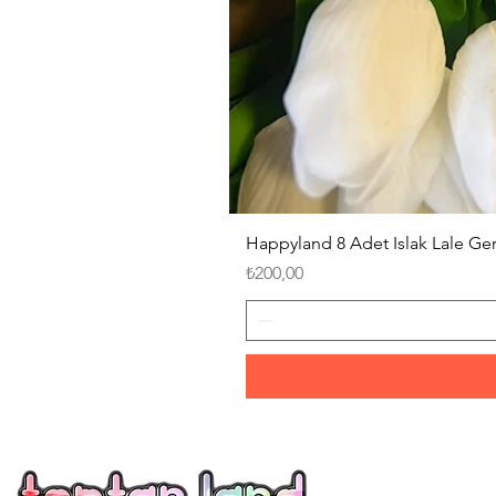
Happyland 8 Adet Islak Lale G
Fiyat
₺200,00