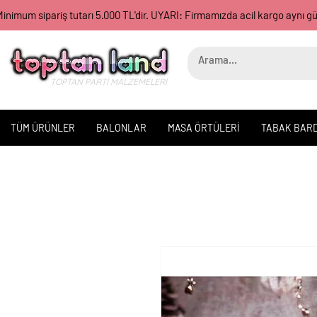
inimum sipariş tutarı 5.000 TL'dir. UYARI: Firmamızda acil kargo aynı 
TOPTAN PARTİ MALZEMELERİ
TÜM ÜRÜNLER
BALONLAR
MASA ÖRTÜLERİ
TABAK BAR