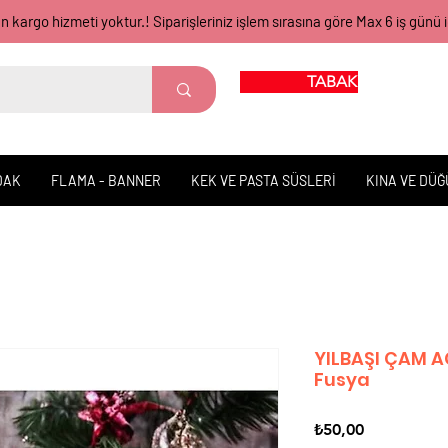
gün kargo hizmeti yoktur.! Siparişleriniz işlem sırasına göre Max 6 iş 
TABAK BARDAK
DAK
FLAMA - BANNER
KEK VE PASTA SÜSLERİ
KINA VE DÜ
YILBAŞI ÇAM A
Fusya
Fiyat
₺50,00