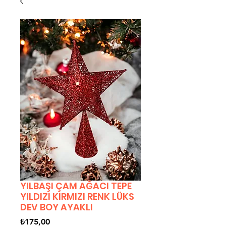
YILBAŞI ÇAM AĞACI TEPE
YILDIZI KIRMIZI RENK LÜKS
DEV BOY AYAKLI
Fiyat
₺175,00