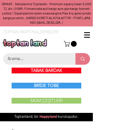
DİKKAT: Satışlarımız Toptandır. Minimum sipariş tutarı 5.000
TL'dir. UYARI: Firmamızda acil kargo aynı gün kargo hizmeti
yoktur.! Siparişleriniz işlem sırasına göre Max 6 iş günü içinde
kargoya verilir.. KARGO ÜCRETİ ALICIYA AİTTİR - FİYATLARA
KDV DAHİL DEĞİLDİR..!
TOPTAN PARTİ MALZEMELERİ
TABAK BARDAK
BRİDE TOBE
MUM ÇEŞİTLERİ
Toptanland, bir
Happyland
kuruluşudur.