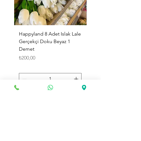
Happyland 8 Adet Islak Lale
HappyLand 150 ml Ma
Gerçekçi Doku Beyaz 1
Cinsiyet Belirleme Spr
Demet
Küçük Boy
Fiyat
Fiyat
₺200,00
₺225,00
Sepete Ekle
Toptan Land
olarak web sitemizde değerli müşterilerimize