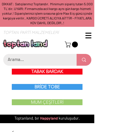
DİKKAT: Satışlarımız Toptandır. Minimum sipariş tutarı 5.000
TL'dir. UYARI: Firmamızda acil kargo aynı gün kargo hizmeti
yoktur.! Siparişleriniz işlem sırasına göre Max 6 iş günü içinde
kargoya verilir.. KARGO ÜCRETİ ALICIYA AİTTİR - FİYATLARA
KDV DAHİL DEĞİLDİR..!
TOPTAN PARTİ MALZEMELERİ
TABAK BARDAK
BRİDE TOBE
MUM ÇEŞİTLERİ
Toptanland, bir
Happyland
kuruluşudur.