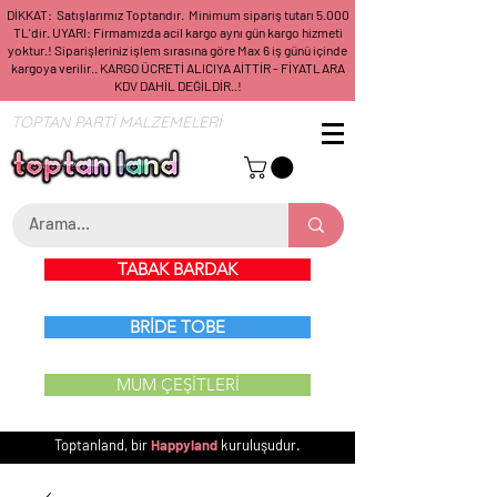
DİKKAT: Satışlarımız Toptandır. Minimum sipariş tutarı 5.000
TL'dir. UYARI: Firmamızda acil kargo aynı gün kargo hizmeti
yoktur.! Siparişleriniz işlem sırasına göre Max 6 iş günü içinde
kargoya verilir.. KARGO ÜCRETİ ALICIYA AİTTİR - FİYATLARA
KDV DAHİL DEĞİLDİR..!
TOPTAN PARTİ MALZEMELERİ
TABAK BARDAK
BRİDE TOBE
MUM ÇEŞİTLERİ
Toptanland, bir
Happyland
kuruluşudur.