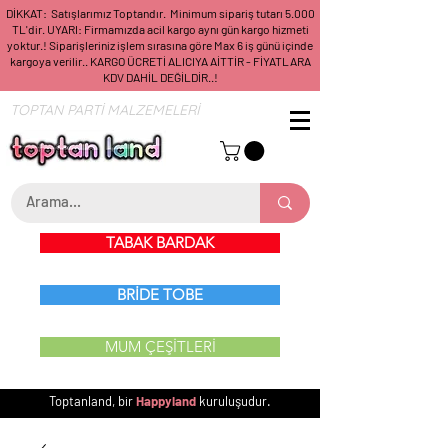
DİKKAT: Satışlarımız Toptandır. Minimum sipariş tutarı 5.000
TL'dir. UYARI: Firmamızda acil kargo aynı gün kargo hizmeti
yoktur.! Siparişleriniz işlem sırasına göre Max 6 iş günü içinde
kargoya verilir.. KARGO ÜCRETİ ALICIYA AİTTİR - FİYATLARA
KDV DAHİL DEĞİLDİR..!
TOPTAN PARTİ MALZEMELERİ
TABAK BARDAK
BRİDE TOBE
MUM ÇEŞİTLERİ
Toptanland, bir
Happyland
kuruluşudur.