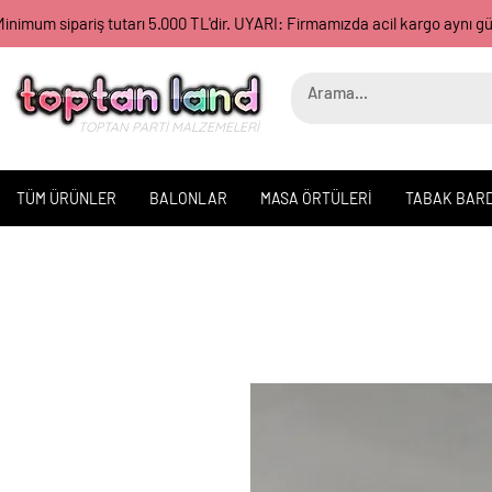
inimum sipariş tutarı 5.000 TL'dir. UYARI: Firmamızda acil kargo aynı 
TOPTAN PARTİ MALZEMELERİ
TÜM ÜRÜNLER
BALONLAR
MASA ÖRTÜLERİ
TABAK BAR