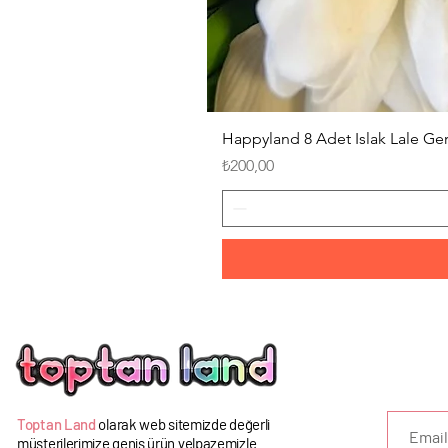
Happyland 8 Adet Islak Lale G
Fiyat
₺200,00
U
Toptan Land
olarak web sitemizde değerli
müşterilerimize geniş ürün yelpazemizle