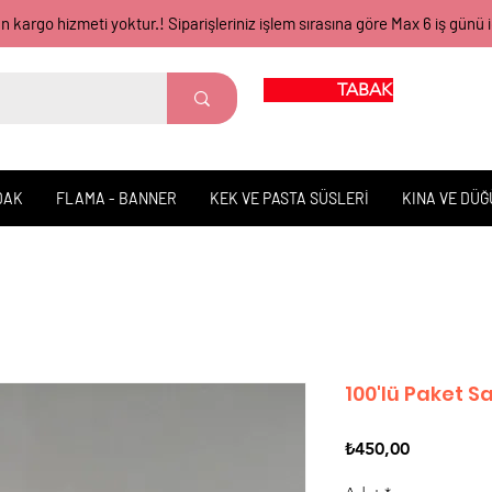
gün kargo hizmeti yoktur.! Siparişleriniz işlem sırasına göre Max 6 iş 
TABAK BARDAK
DAK
FLAMA - BANNER
KEK VE PASTA SÜSLERİ
KINA VE DÜ
100'lü Paket Sa
Fiyat
₺450,00