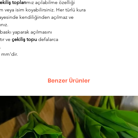
ekiliş topları
mız açılabilme özelliği
m veya isim koyabilirsiniz. Her türlü kura
ı sayesinde kendiliğinden açılmaz ve
nız.
 baskı yaparak açılmasını
tır ve
çekiliş topu
defalarca
.
5 mm'dir.
Benzer Ürünler