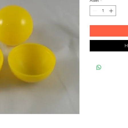
Adet
*
H