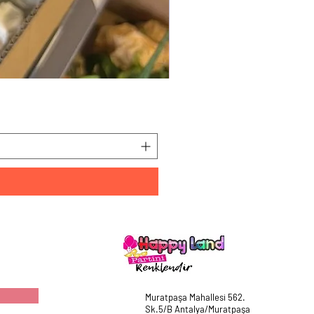
HappyLand 150 ml Mavi Cin
Fiyat
₺225,00
Muratpaşa Mahallesi 562.
Sk.5/B Antalya/Muratpaşa