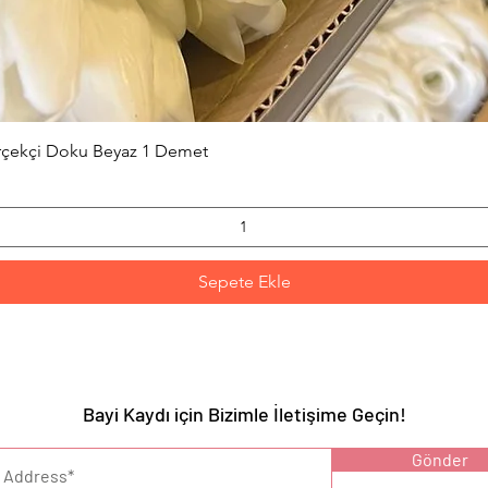
Hızlı Bakış
erçekçi Doku Beyaz 1 Demet
Sepete Ekle
Bayi Kaydı için Bizimle İletişime Geçin!
YARI :
Gönder