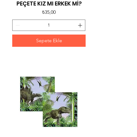
PEÇETE KIZ MI ERKEK Mİ?
Fiyat
₺35,00
Sepete Ekle