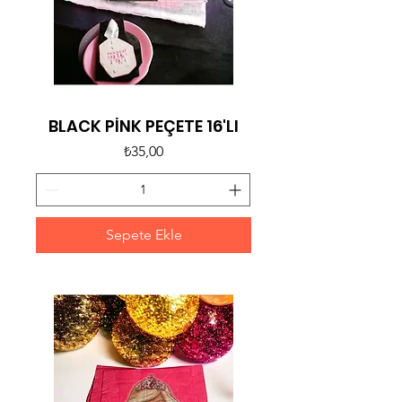
BLACK PİNK PEÇETE 16'LI
Fiyat
₺35,00
Sepete Ekle