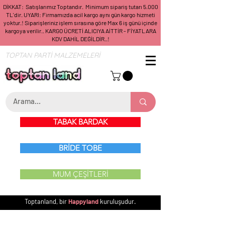
DİKKAT: Satışlarımız Toptandır. Minimum sipariş tutarı 5.000
TL'dir. UYARI: Firmamızda acil kargo aynı gün kargo hizmeti
yoktur.! Siparişleriniz işlem sırasına göre Max 6 iş günü içinde
kargoya verilir.. KARGO ÜCRETİ ALICIYA AİTTİR - FİYATLARA
KDV DAHİL DEĞİLDİR..!
TOPTAN PARTİ MALZEMELERİ
TABAK BARDAK
BRİDE TOBE
MUM ÇEŞİTLERİ
Toptanland, bir
Happyland
kuruluşudur.