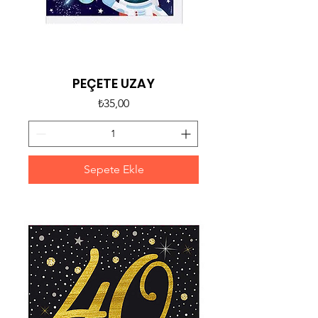
PEÇETE UZAY
Fiyat
₺35,00
Sepete Ekle