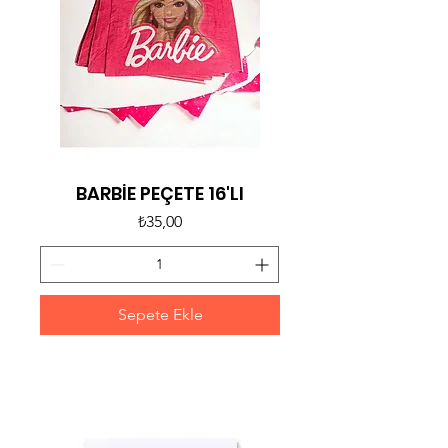
BARBİE PEÇETE 16'LI
Fiyat
₺35,00
Sepete Ekle