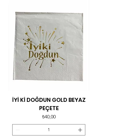
İYİ Kİ DOĞDUN GOLD BEYAZ
PEÇETE
Fiyat
₺40,00