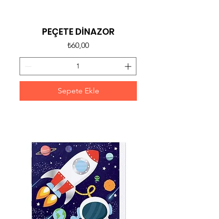
PEÇETE DİNAZOR
Fiyat
₺60,00
Sepete Ekle