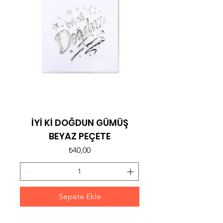
İYİ Kİ DOĞDUN GÜMÜŞ
BEYAZ PEÇETE
Fiyat
₺40,00
Sepete Ekle