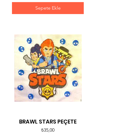
Sepete Ekle
BRAWL STARS PEÇETE
Fiyat
₺35,00