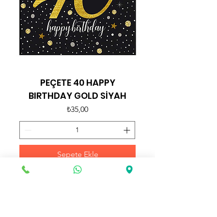
PEÇETE 40 HAPPY
BIRTHDAY GOLD SİYAH
Fiyat
₺35,00
Sepete Ekle