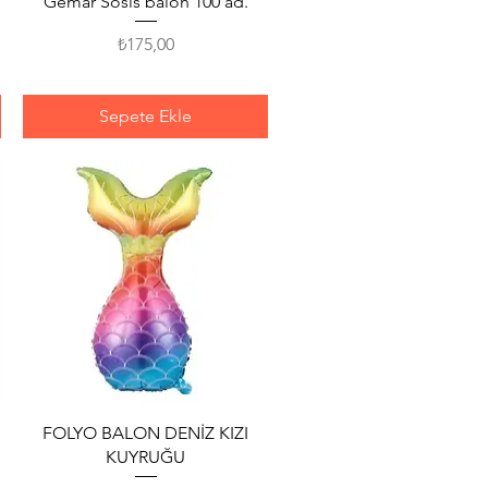
Gemar Sosis balon 100 ad.
Fiyat
₺175,00
Sepete Ekle
Hızlı Bakış
FOLYO BALON DENİZ KIZI
KUYRUĞU