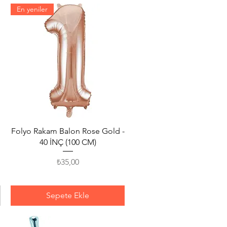
En yeniler
Hızlı Bakış
Folyo Rakam Balon Rose Gold -
40 İNÇ (100 CM)
Fiyat
₺35,00
Sepete Ekle