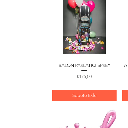
Hızlı Bakış
BALON PARLATICI SPREY
A
Fiyat
₺175,00
Sepete Ekle