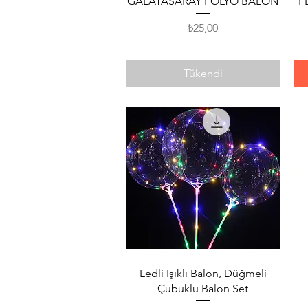
GALATASARAY FOLYO BALON
F
Fiyat
₺25,00
Tükendi
Hızlı Bakış
Ledli Işıklı Balon, Düğmeli
Çubuklu Balon Set