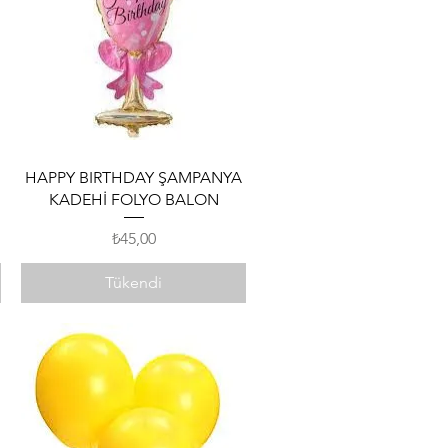
Hızlı Bakış
HAPPY BIRTHDAY ŞAMPANYA
KADEHİ FOLYO BALON
Fiyat
₺45,00
Tükendi