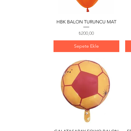
Hızlı Bakış
HBK BALON TURUNCU MAT
Fiyat
₺200,00
Sepete Ekle
Hızlı Bakış