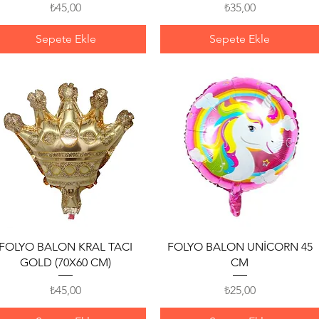
Fiyat
Fiyat
₺45,00
₺35,00
Sepete Ekle
Sepete Ekle
Hızlı Bakış
Hızlı Bakış
FOLYO BALON KRAL TACI
FOLYO BALON UNİCORN 45
GOLD (70X60 CM)
CM
Fiyat
Fiyat
₺45,00
₺25,00