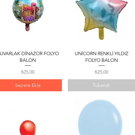
Hızlı Bakış
Hızlı Bakış
UVARLAK DİNAZOR FOLYO
UNİCORN RENKLİ YILDIZ
BALON
FOLYO BALON
Fiyat
Fiyat
₺25,00
₺25,00
Sepete Ekle
Tükendi