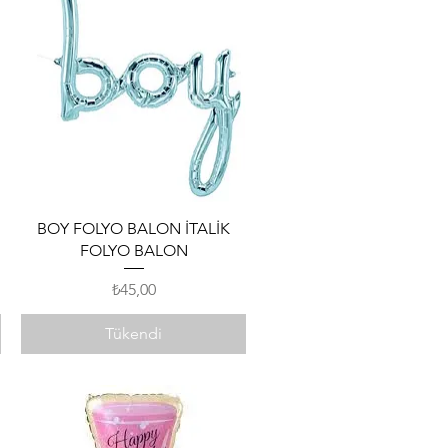
Hızlı Bakış
BOY FOLYO BALON İTALİK
FOLYO BALON
Fiyat
₺45,00
Tükendi