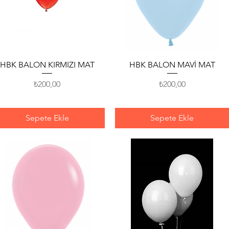
Hızlı Bakış
Hızlı Bakış
HBK BALON KIRMIZI MAT
HBK BALON MAVİ MAT
Fiyat
Fiyat
₺200,00
₺200,00
Sepete Ekle
Sepete Ekle