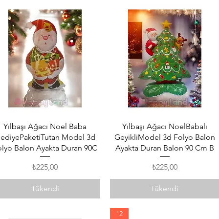
Hızlı Bakış
Hızlı Bakış
Yılbaşı Ağacı Noel Baba
Yılbaşı Ağacı NoelBabalı
ediyePaketiTutan Model 3d
GeyikliModel 3d Folyo Balon
olyo Balon Ayakta Duran 90C
Ayakta Duran Balon 90 Cm B
Fiyat
Fiyat
₺225,00
₺225,00
Tükendi
Tükendi
"2