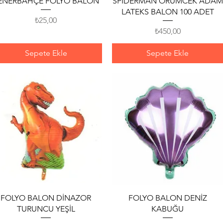
ENERBAHÇE FOLYO BALON
SPIDERMAN ÖRÜMCEK ADAM
LATEKS BALON 100 ADET
Fiyat
₺25,00
Fiyat
₺450,00
Sepete Ekle
Sepete Ekle
Hızlı Bakış
Hızlı Bakış
FOLYO BALON DİNAZOR
FOLYO BALON DENİZ
TURUNCU YEŞİL
KABUĞU