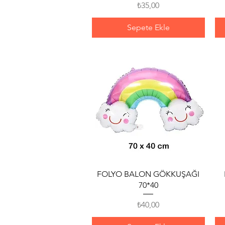
Fiyat
₺35,00
Sepete Ekle
Hızlı Bakış
FOLYO BALON GÖKKUŞAĞI
70*40
Fiyat
₺40,00