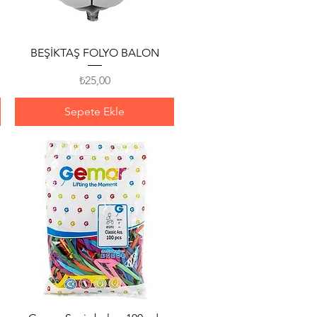
Hızlı Bakış
BEŞİKTAŞ FOLYO BALON
Fiyat
₺25,00
Sepete Ekle
Hızlı Bakış