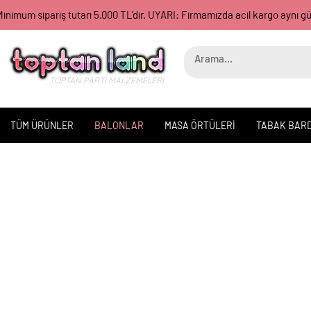
inimum sipariş tutarı 5.000 TL'dir. UYARI: Firmamızda acil kargo aynı 
TOPTAN PARTİ MALZEMELERİ
TÜM ÜRÜNLER
BALONLAR
MASA ÖRTÜLERİ
TABAK BAR