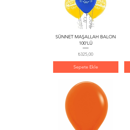
Hızlı Bakış
SÜNNET MAŞALLAH BALON
100'LÜ
Fiyat
₺325,00
Sepete Ekle