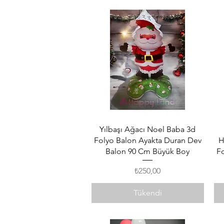
Hızlı Bakış
Yılbaşı Ağacı Noel Baba 3d
Folyo Balon Ayakta Duran Dev
H
Balon 90 Cm Büyük Boy
F
Fiyat
₺250,00
Tükendi