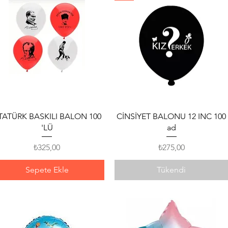
Hızlı Bakış
Hızlı Bakış
TATÜRK BASKILI BALON 100
CİNSİYET BALONU 12 INC 100
'LÜ
ad
Fiyat
Fiyat
₺325,00
₺275,00
Sepete Ekle
Tükendi