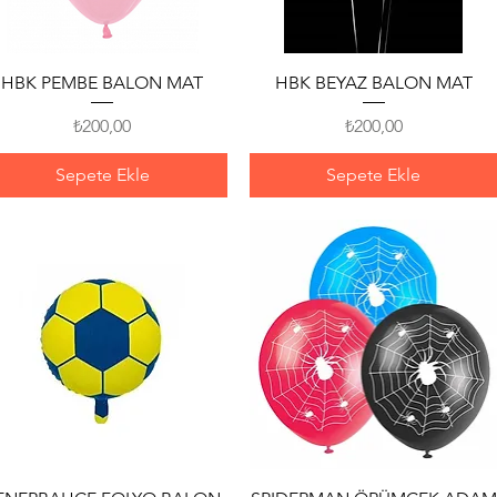
Hızlı Bakış
Hızlı Bakış
HBK PEMBE BALON MAT
HBK BEYAZ BALON MAT
Fiyat
Fiyat
₺200,00
₺200,00
Sepete Ekle
Sepete Ekle
Hızlı Bakış
Hızlı Bakış