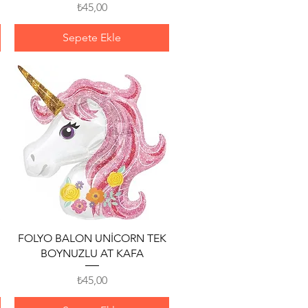
Fiyat
₺45,00
Sepete Ekle
Hızlı Bakış
FOLYO BALON UNİCORN TEK
BOYNUZLU AT KAFA
Fiyat
₺45,00