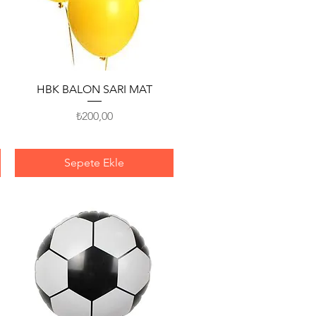
Hızlı Bakış
HBK BALON SARI MAT
Fiyat
₺200,00
Sepete Ekle