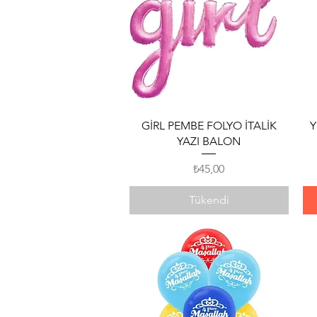
Hızlı Bakış
GİRL PEMBE FOLYO İTALİK
Y
YAZI BALON
Fiyat
₺45,00
Tükendi