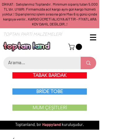
DİKKAT: Satışlarımız Toptandır. Minimum sipariş tutarı 5.000
TL'dir. UYARI: Firmamızda acil kargo aynı gün kargo hizmeti
yoktur.! Siparişleriniz işlem sırasına göre Max 6 iş günü içinde
kargoya verilir.. KARGO ÜCRETİ ALICIYA AİTTİR - FİYATLARA
KDV DAHİL DEĞİLDİR..!
TOPTAN PARTİ MALZEMELERİ
TABAK BARDAK
BRİDE TOBE
MUM ÇEŞİTLERİ
Toptanland, bir
Happyland
kuruluşudur.