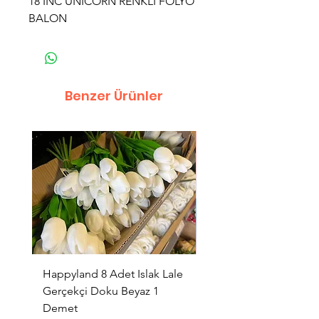
18 INC UNİCORN RENKLİ FOLYO
BALON
Benzer Ürünler
Happyland 8 Adet Islak Lale
HappyLand 150 ml Ma
Gerçekçi Doku Beyaz 1
Cinsiyet Belirleme Spr
Demet
Küçük Boy