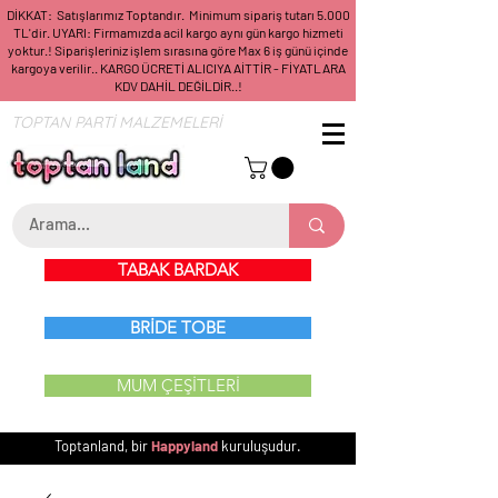
DİKKAT: Satışlarımız Toptandır. Minimum sipariş tutarı 5.000
TL'dir. UYARI: Firmamızda acil kargo aynı gün kargo hizmeti
yoktur.! Siparişleriniz işlem sırasına göre Max 6 iş günü içinde
kargoya verilir.. KARGO ÜCRETİ ALICIYA AİTTİR - FİYATLARA
KDV DAHİL DEĞİLDİR..!
TOPTAN PARTİ MALZEMELERİ
TABAK BARDAK
BRİDE TOBE
MUM ÇEŞİTLERİ
Toptanland, bir
Happyland
kuruluşudur.