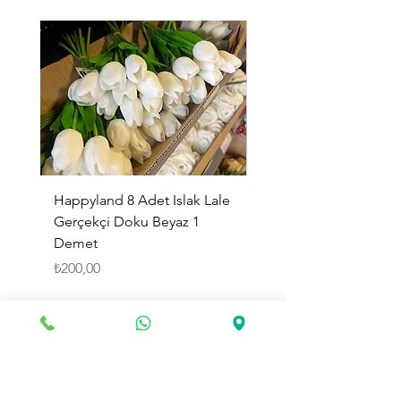
Happyland 8 Adet Islak Lale
HappyLand 150 ml Ma
Gerçekçi Doku Beyaz 1
Cinsiyet Belirleme Spr
Demet
Küçük Boy
Fiyat
Fiyat
₺200,00
₺225,00
Sepete Ekle