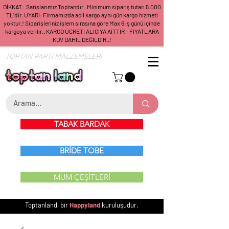
DİKKAT: Satışlarımız Toptandır. Minimum sipariş tutarı 5.000
TL'dir. UYARI: Firmamızda acil kargo aynı gün kargo hizmeti
yoktur.! Siparişleriniz işlem sırasına göre Max 6 iş günü içinde
kargoya verilir.. KARGO ÜCRETİ ALICIYA AİTTİR - FİYATLARA
KDV DAHİL DEĞİLDİR..!
TOPTAN PARTİ MALZEMELERİ
TABAK BARDAK
BRİDE TOBE
MUM ÇEŞİTLERİ
Toptanland, bir
Happyland
kuruluşudur.