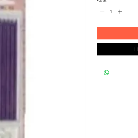
Adet
*
H