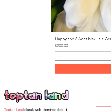
Happyland 8 Adet Islak Lale G
Fiyat
₺200,00
U
Toptan Land
olarak web sitemizde değerli