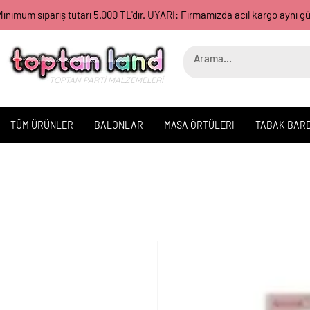
inimum sipariş tutarı 5.000 TL'dir. UYARI: Firmamızda acil kargo aynı 
TOPTAN PARTİ MALZEMELERİ
TÜM ÜRÜNLER
BALONLAR
MASA ÖRTÜLERİ
TABAK BAR