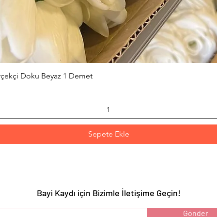
Hızlı Bakış
erçekçi Doku Beyaz 1 Demet
Sepete Ekle
Bayi Kaydı için Bizimle İletişime Geçin!
YARI :
Gönder