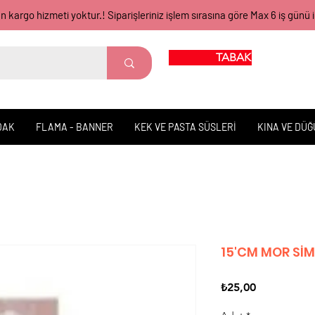
gün kargo hizmeti yoktur.! Siparişleriniz işlem sırasına göre Max 6 iş 
TABAK BARDAK
DAK
FLAMA - BANNER
KEK VE PASTA SÜSLERİ
KINA VE DÜ
15'CM MOR Sİ
Fiyat
₺25,00