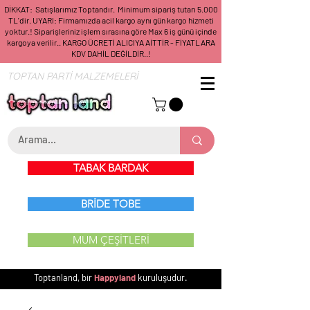
DİKKAT: Satışlarımız Toptandır. Minimum sipariş tutarı 5.000
TL'dir. UYARI: Firmamızda acil kargo aynı gün kargo hizmeti
yoktur.! Siparişleriniz işlem sırasına göre Max 6 iş günü içinde
kargoya verilir.. KARGO ÜCRETİ ALICIYA AİTTİR - FİYATLARA
KDV DAHİL DEĞİLDİR..!
TOPTAN PARTİ MALZEMELERİ
TABAK BARDAK
BRİDE TOBE
MUM ÇEŞİTLERİ
Toptanland, bir
Happyland
kuruluşudur.