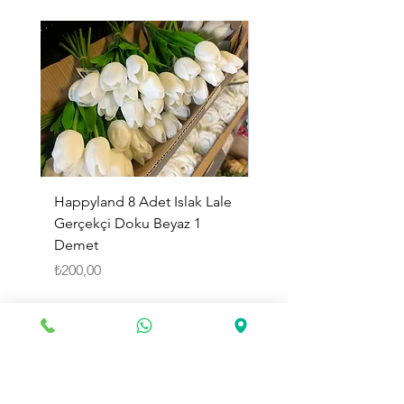
Happyland 8 Adet Islak Lale
HappyLand 150 ml Ma
Gerçekçi Doku Beyaz 1
Cinsiyet Belirleme Spr
Demet
Küçük Boy
Fiyat
Fiyat
₺200,00
₺225,00
Sepete Ekle