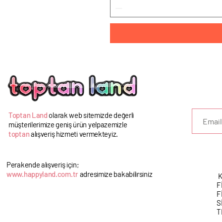
U
Toptan Land
olarak web sitemizde değerli
müşterilerimize geniş ürün yelpazemizle
toptan
alışveriş hizmeti vermekteyiz.
Perakende alışveriş için;
www.happyland.com.tr
adresimize bakabilirsiniz
K
F
F
S
T