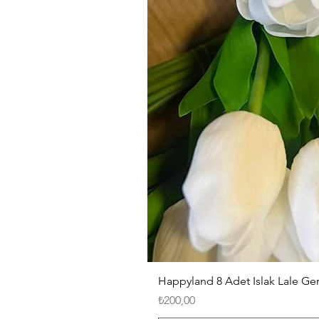
Happyland 8 Adet Islak Lale G
Fiyat
₺200,00