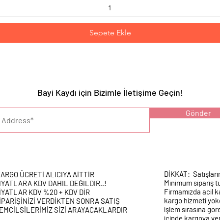
Sepete Ekle
Bayi Kaydı için Bizimle İletişime Geçin!
YARI :
Gönder
DİKKAT: Satışları
ARGO ÜCRETİ ALICIYA AİTTİR
Minimum sipariş tu
İYATLARA KDV DAHİL DEĞİLDİR..!
Firmamızda acil k
İYATLAR KDV %20 + KDV DİR
kargo hizmeti yokd
İPARİŞİNİZİ VERDİKTEN SONRA SATIŞ
işlem sırasına gör
EMCİLSİLERİMİZ SİZİ ARAYACAKLARDIR
içinde kargoya veri