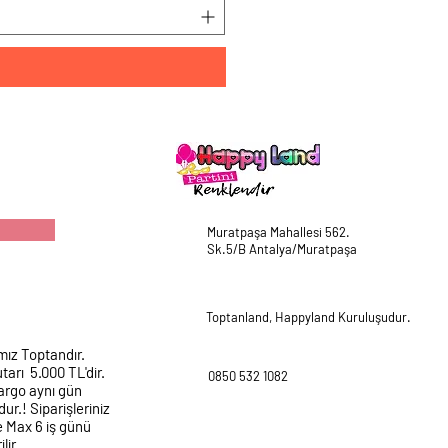
Muratpaşa Mahallesi 562.
Sk.5/B Antalya/Muratpaşa
Toptanland, Happyland Kuruluşudur.
mız Toptandır.
tarı 5.000 TL'dir.
0850 532 1082
argo aynı gün
ur.! Siparişleriniz
e Max 6 iş günü
lir.