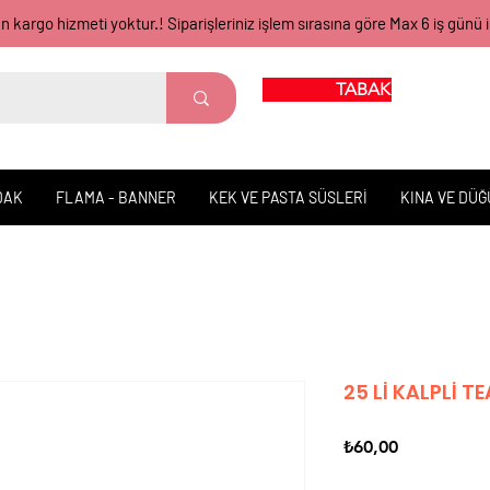
gün kargo hizmeti yoktur.! Siparişleriniz işlem sırasına göre Max 6 iş 
TABAK BARDAK
DAK
FLAMA - BANNER
KEK VE PASTA SÜSLERİ
KINA VE DÜ
25 Lİ KALPLİ 
Fiyat
₺60,00