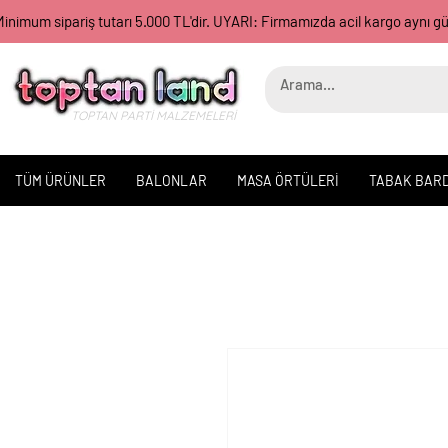
inimum sipariş tutarı 5.000 TL'dir. UYARI: Firmamızda acil kargo aynı 
TOPTAN PARTİ MALZEMELERİ
TÜM ÜRÜNLER
BALONLAR
MASA ÖRTÜLERİ
TABAK BAR