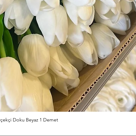
Hızlı Bakış
erçekçi Doku Beyaz 1 Demet