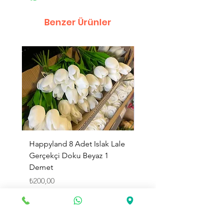
Benzer Ürünler
Happyland 8 Adet Islak Lale
HappyLand 150 ml Ma
Gerçekçi Doku Beyaz 1
Cinsiyet Belirleme Spr
Demet
Küçük Boy
Fiyat
Fiyat
₺200,00
₺225,00