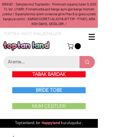
DİKKAT: Satışlarımız Toptandır. Minimum sipariş tutarı 5.000
TL'dir. UYARI: Firmamızda acil kargo aynı gün kargo hizmeti
yoktur.! Siparişleriniz işlem sırasına göre Max 6 iş günü içinde
kargoya verilir.. KARGO ÜCRETİ ALICIYA AİTTİR - FİYATLARA
KDV DAHİL DEĞİLDİR..!
TOPTAN PARTİ MALZEMELERİ
TABAK BARDAK
BRİDE TOBE
MUM ÇEŞİTLERİ
Toptanland, bir
Happyland
kuruluşudur.