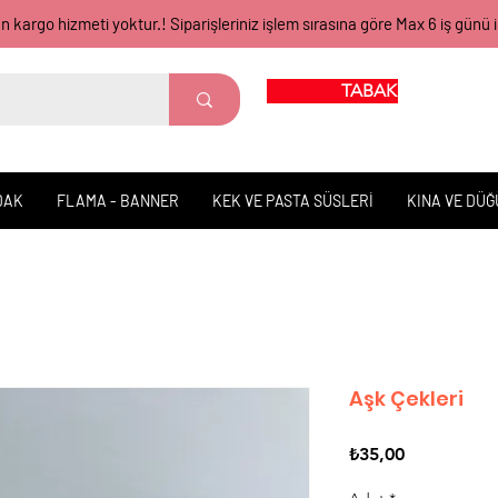
gün kargo hizmeti yoktur.! Siparişleriniz işlem sırasına göre Max 6 iş 
TABAK BARDAK
DAK
FLAMA - BANNER
KEK VE PASTA SÜSLERİ
KINA VE DÜ
Aşk Çekleri
Fiyat
₺35,00