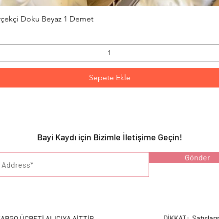
Hızlı Bakış
erçekçi Doku Beyaz 1 Demet
Sepete Ekle
Bayi Kaydı için Bizimle İletişime Geçin!
YARI :
Gönder
DİKKAT: Satışları
ARGO ÜCRETİ ALICIYA AİTTİR