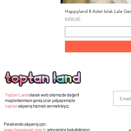
Happyland 8 Adet Islak Lale G
Fiyat
₺200,00
U
Toptan Land
olarak web sitemizde değerli
müşterilerimize geniş ürün yelpazemizle
toptan
alışveriş hizmeti vermekteyiz.
Perakende alışveriş için;
www.happyland.com.tr
adresimize bakabilirsiniz
K