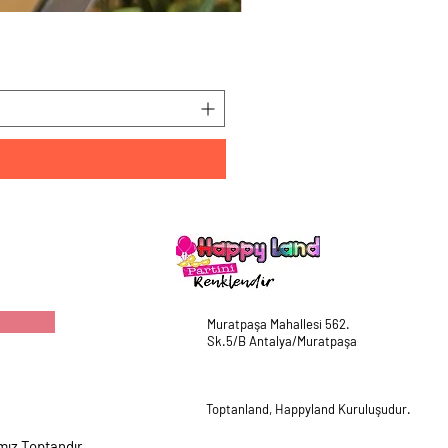
HappyLand 150 ml Mavi Cin
Fiyat
₺225,00
Muratpaşa Mahallesi 562.
Sk.5/B Antalya/Muratpaşa
Toptanland, Happyland Kuruluşudur.
mız Toptandır.