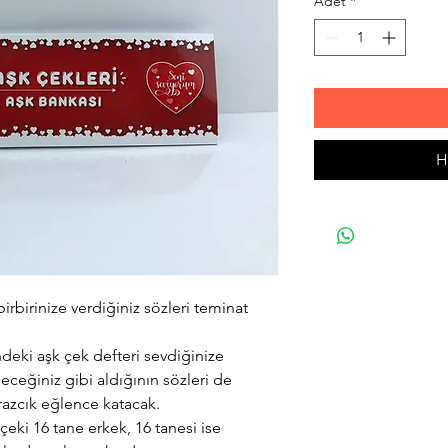
Adet
*
H
 birbirinize verdiğiniz sözleri teminat
eki aşk çek defteri sevdiğinize
leceğiniz gibi aldığının sözleri de
birazcık eğlence katacak.
eki 16 tane erkek, 16 tanesi ise