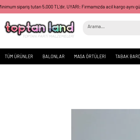
inimum sipariş tutarı 5.000 TL'dir. UYARI: Firmamızda acil kargo aynı 
TOPTAN PARTİ MALZEMELERİ
TÜM ÜRÜNLER
BALONLAR
MASA ÖRTÜLERİ
TABAK BAR