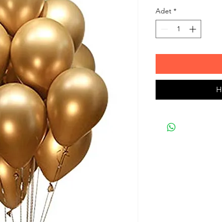
Adet
*
H