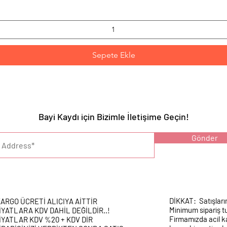
Sepete Ekle
Bayi Kaydı için Bizimle İletişime Geçin!
YARI :
Gönder
DİKKAT: Satışları
ARGO ÜCRETİ ALICIYA AİTTİR
Minimum sipariş tu
İYATLARA KDV DAHİL DEĞİLDİR..!
Firmamızda acil k
İYATLAR KDV %20 + KDV DİR