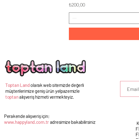
Fiyat
₺200,00
U
Toptan Land
olarak web sitemizde değerli
müşterilerimize geniş ürün yelpazemizle
toptan
alışveriş hizmeti vermekteyiz.
Perakende alışveriş için;
www.happyland.com.tr
adresimize bakabilirsiniz
K
F
F