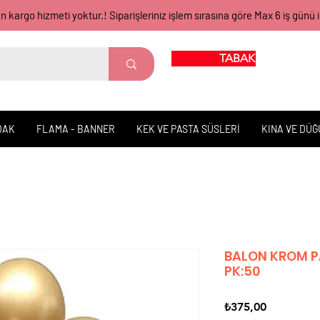
gün kargo hizmeti yoktur.! Siparişleriniz işlem sırasına göre Max 6 iş 
TABAK BARDAK
DAK
FLAMA - BANNER
KEK VE PASTA SÜSLERİ
KINA VE DÜ
BALON KROM PA
PK:50
Fiyat
₺375,00