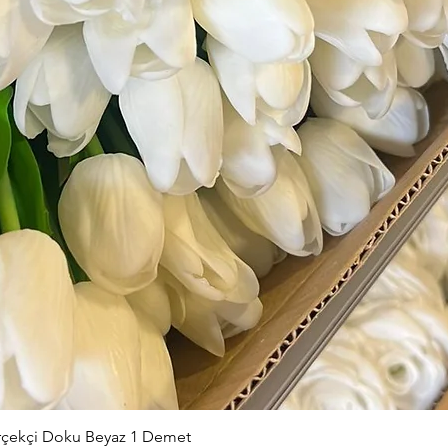
Hızlı Bakış
erçekçi Doku Beyaz 1 Demet