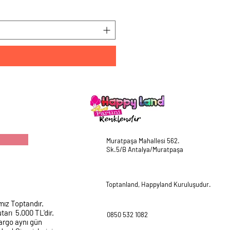
Fiyat
₺225,00
Muratpaşa Mahallesi 562.
Sk.5/B Antalya/Muratpaşa
Toptanland, Happyland Kuruluşudur.
mız Toptandır.
tarı 5.000 TL'dir.
0850 532 1082
argo aynı gün