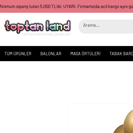
inimum sipariş tutarı 5.000 TL'dir. UYARI: Firmamızda acil kargo aynı 
TOPTAN PARTİ MALZEMELERİ
TÜM ÜRÜNLER
BALONLAR
MASA ÖRTÜLERİ
TABAK BAR