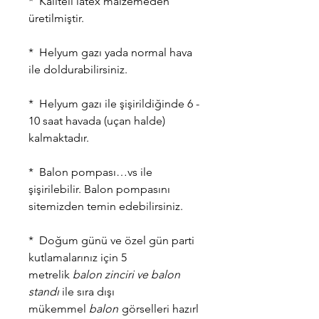
* Kaliteli latex malzemeden
üretilmiştir.
* Helyum gazı yada normal hava
ile doldurabilirsiniz.
* Helyum gazı ile şişirildiğinde 6 -
10 saat havada (uçan halde)
kalmaktadır.
* Balon pompası…vs ile
şişirilebilir. Balon pompasını
sitemizden temin edebilirsiniz.
* Doğum günü ve özel gün parti
kutlamalarınız için 5
metrelik
balon zinciri
ve balon
standı
ile sıra dışı
mükemmel
balon
görselleri hazırl