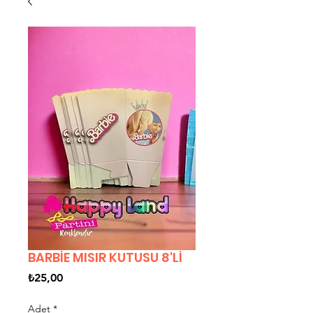
BARBİE MISIR KUTUSU 8'Lİ
Fiyat
₺25,00
Adet
*