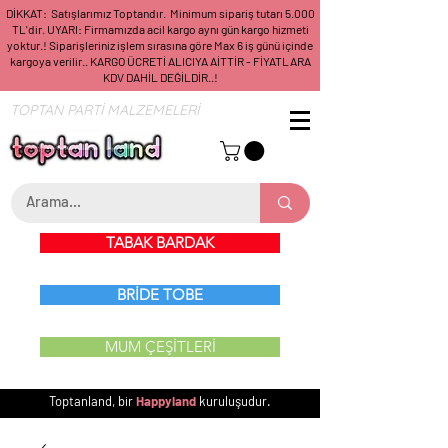
DİKKAT: Satışlarımız Toptandır. Minimum sipariş tutarı 5.000
TL'dir. UYARI: Firmamızda acil kargo aynı gün kargo hizmeti
yoktur.! Siparişleriniz işlem sırasına göre Max 6 iş günü içinde
kargoya verilir.. KARGO ÜCRETİ ALICIYA AİTTİR - FİYATLARA
KDV DAHİL DEĞİLDİR..!
TOPTAN PARTİ MALZEMELERİ
TABAK BARDAK
BRİDE TOBE
MUM ÇEŞİTLERİ
Toptanland, bir
Happyland
kuruluşudur.