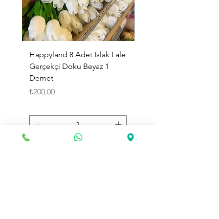
Happyland 8 Adet Islak Lale
HappyLand 150 ml Ma
Gerçekçi Doku Beyaz 1
Cinsiyet Belirleme Spr
Demet
Küçük Boy
Fiyat
Fiyat
₺200,00
₺225,00
Sepete Ekle
Toptan Land
olarak web sitemizde değerli müşterilerimize