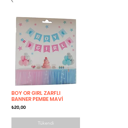
BOY OR GIRL ZARFLI
BANNER PEMBE MAVİ
Fiyat
₺20,00
Tükendi