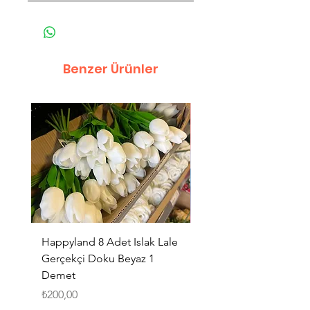
Benzer Ürünler
Happyland 8 Adet Islak Lale
HappyLand 150 ml Ma
Gerçekçi Doku Beyaz 1
Cinsiyet Belirleme Spr
Demet
Küçük Boy
Fiyat
Fiyat
₺200,00
₺225,00