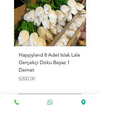
Happyland 8 Adet Islak Lale
HappyLand 150 ml Ma
Gerçekçi Doku Beyaz 1
Cinsiyet Belirleme Spr
Demet
Küçük Boy
Fiyat
Fiyat
₺200,00
₺225,00
Sepete Ekle