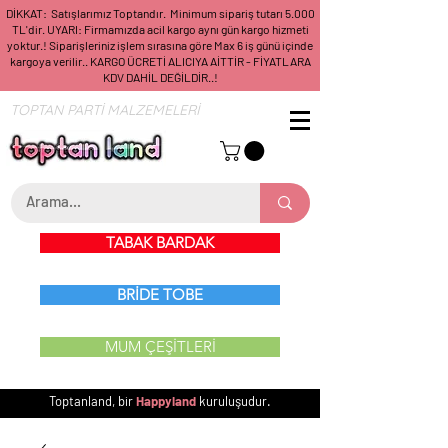
DİKKAT: Satışlarımız Toptandır. Minimum sipariş tutarı 5.000
TL'dir. UYARI: Firmamızda acil kargo aynı gün kargo hizmeti
yoktur.! Siparişleriniz işlem sırasına göre Max 6 iş günü içinde
kargoya verilir.. KARGO ÜCRETİ ALICIYA AİTTİR - FİYATLARA
KDV DAHİL DEĞİLDİR..!
TOPTAN PARTİ MALZEMELERİ
TABAK BARDAK
BRİDE TOBE
MUM ÇEŞİTLERİ
Toptanland, bir
Happyland
kuruluşudur.