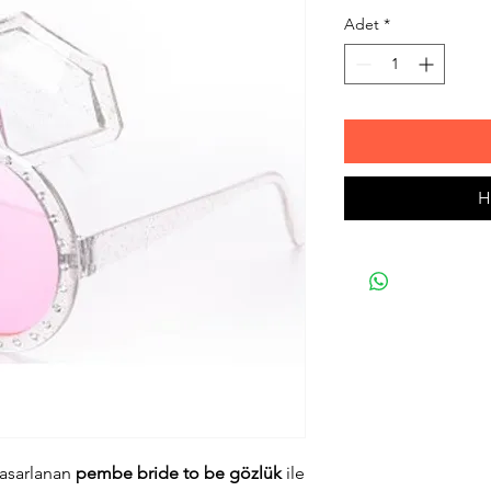
Adet
*
H
 tasarlanan
pembe bride to be gözlük
ile