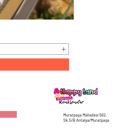
HappyLand 150 ml Mavi Cin
Fiyat
₺225,00
Muratpaşa Mahallesi 562.
Sk.5/B Antalya/Muratpaşa