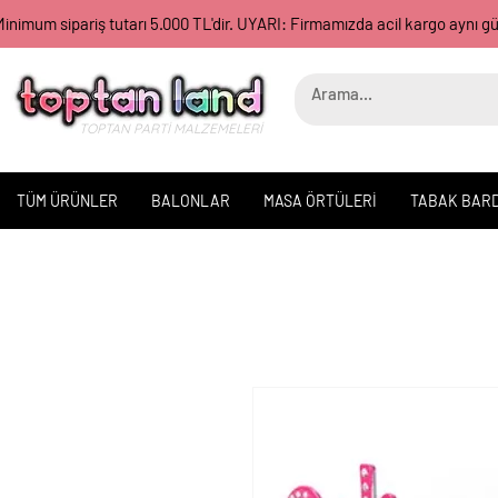
inimum sipariş tutarı 5.000 TL'dir. UYARI: Firmamızda acil kargo aynı 
TOPTAN PARTİ MALZEMELERİ
TÜM ÜRÜNLER
BALONLAR
MASA ÖRTÜLERİ
TABAK BAR