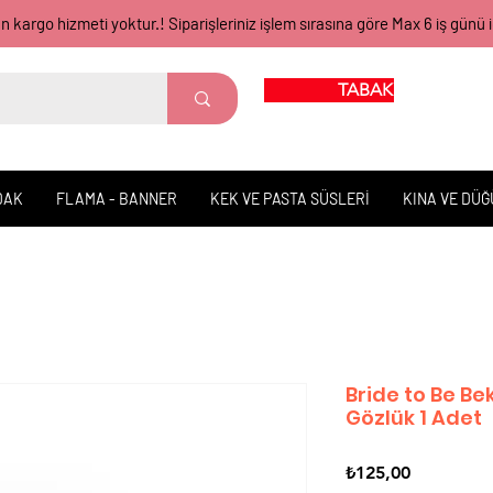
gün kargo hizmeti yoktur.! Siparişleriniz işlem sırasına göre Max 6 iş 
TABAK BARDAK
DAK
FLAMA - BANNER
KEK VE PASTA SÜSLERİ
KINA VE DÜ
Bride to Be Be
Gözlük 1 Adet
Fiyat
₺125,00