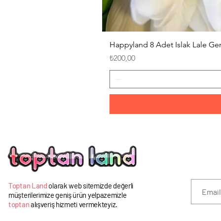
Happyland 8 Adet Islak Lale G
Fiyat
₺200,00
U
Toptan Land
olarak web sitemizde değerli
müşterilerimize geniş ürün yelpazemizle
toptan
alışveriş hizmeti vermekteyiz.