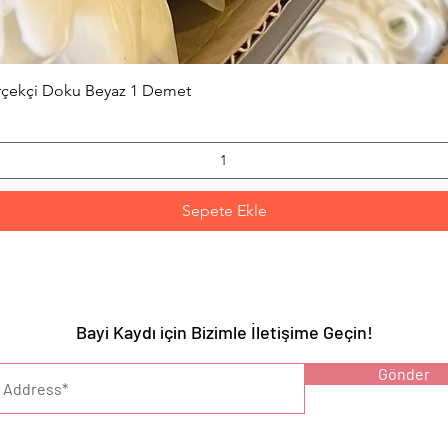
Hızlı Bakış
erçekçi Doku Beyaz 1 Demet
Sepete Ekle
Bayi Kaydı için Bizimle İletişime Geçin!
YARI :
Gönder