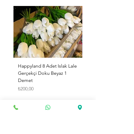
Happyland 8 Adet Islak Lale
HappyLand 150 ml Ma
Gerçekçi Doku Beyaz 1
Cinsiyet Belirleme Spr
Demet
Küçük Boy
Fiyat
Fiyat
₺200,00
₺225,00
Sepete Ekle