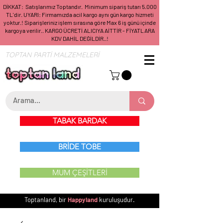
DİKKAT: Satışlarımız Toptandır. Minimum sipariş tutarı 5.000
TL'dir. UYARI: Firmamızda acil kargo aynı gün kargo hizmeti
yoktur.! Siparişleriniz işlem sırasına göre Max 6 iş günü içinde
kargoya verilir.. KARGO ÜCRETİ ALICIYA AİTTİR - FİYATLARA
KDV DAHİL DEĞİLDİR..!
TOPTAN PARTİ MALZEMELERİ
TABAK BARDAK
BRİDE TOBE
MUM ÇEŞİTLERİ
Toptanland, bir
Happyland
kuruluşudur.