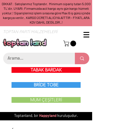
DİKKAT: Satışlarımız Toptandır. Minimum sipariş tutarı 5.000
TL'dir. UYARI: Firmamızda acil kargo aynı gün kargo hizmeti
yoktur.! Siparişleriniz işlem sırasına göre Max 6 iş günü içinde
kargoya verilir.. KARGO ÜCRETİ ALICIYA AİTTİR - FİYATLARA
KDV DAHİL DEĞİLDİR..!
TOPTAN PARTİ MALZEMELERİ
TABAK BARDAK
BRİDE TOBE
MUM ÇEŞİTLERİ
Toptanland, bir
Happyland
kuruluşudur.