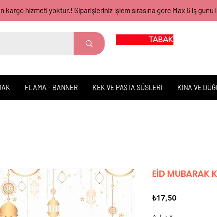
gün kargo hizmeti yoktur.! Siparişleriniz işlem sırasına göre Max 6 iş 
TABAK BARDAK
DAK
FLAMA - BANNER
KEK VE PASTA SÜSLERİ
KINA VE DÜ
EİD MUBARAK K
Fiyat
₺17,50