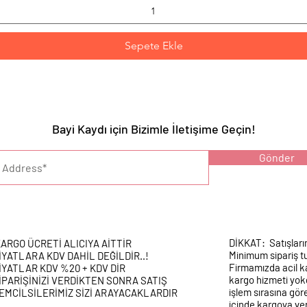
Sepete Ekle
Bayi Kaydı için Bizimle İletişime Geçin!
YARI :
Gönder
DİKKAT: Satışları
ARGO ÜCRETİ ALICIYA AİTTİR
Minimum sipariş tu
İYATLARA KDV DAHİL DEĞİLDİR..!
Firmamızda acil k
İYATLAR KDV %20 + KDV DİR
kargo hizmeti yokd
İPARİŞİNİZİ VERDİKTEN SONRA SATIŞ
işlem sırasına gör
EMCİLSİLERİMİZ SİZİ ARAYACAKLARDIR
içinde kargoya veri