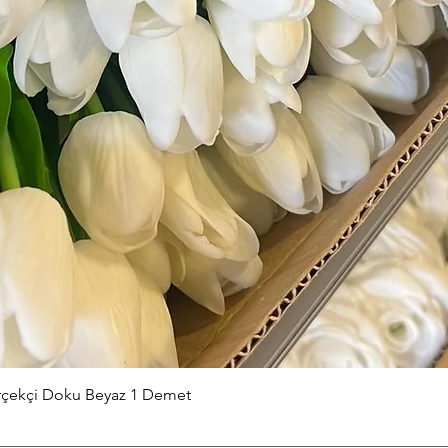
Hızlı Bakış
erçekçi Doku Beyaz 1 Demet