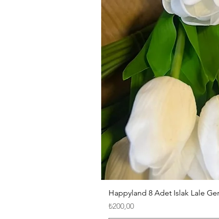
Happyland 8 Adet Islak Lale G
Fiyat
₺200,00