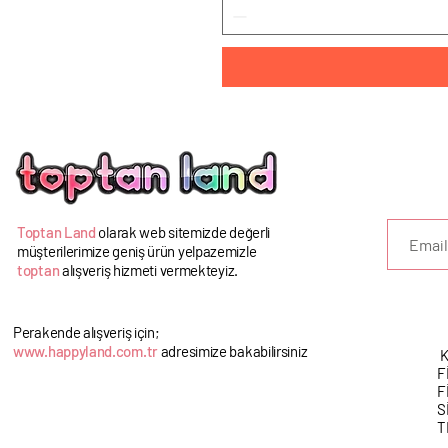
U
Toptan Land
olarak web sitemizde değerli
müşterilerimize geniş ürün yelpazemizle
toptan
alışveriş hizmeti vermekteyiz.
Perakende alışveriş için;
www.happyland.com.tr
adresimize bakabilirsiniz
K
F
F
S
T