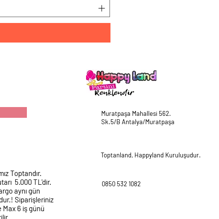
Muratpaşa Mahallesi 562.
Sk.5/B Antalya/Muratpaşa
Toptanland, Happyland Kuruluşudur.
mız Toptandır.
tarı 5.000 TL'dir.
0850 532 1082
argo aynı gün
ur.! Siparişleriniz
e Max 6 iş günü
lir.