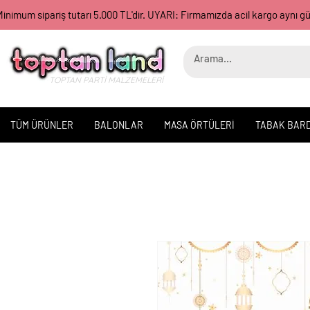
inimum sipariş tutarı 5.000 TL'dir. UYARI: Firmamızda acil kargo aynı 
TOPTAN PARTİ MALZEMELERİ
TÜM ÜRÜNLER
BALONLAR
MASA ÖRTÜLERİ
TABAK BAR