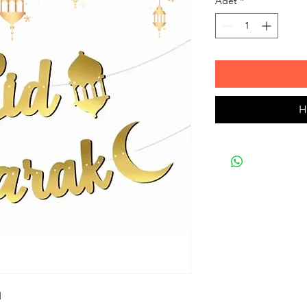
Adet
*
H
I