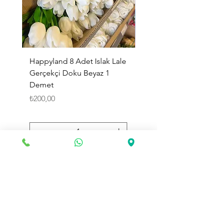
Happyland 8 Adet Islak Lale
HappyLand 150 ml Ma
Gerçekçi Doku Beyaz 1
Cinsiyet Belirleme Spr
Demet
Küçük Boy
Fiyat
Fiyat
₺200,00
₺225,00
Sepete Ekle