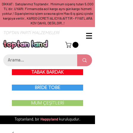
DİKKAT: Satışlarımız Toptandır. Minimum sipariş tutarı 5.000
TL'dir. UYARI: Firmamızda acil kargo aynı gün kargo hizmeti
yoktur.! Siparişleriniz işlem sırasına göre Max 6 iş günü içinde
kargoya verilir.. KARGO ÜCRETİ ALICIYA AİTTİR - FİYATLARA
KDV DAHİL DEĞİLDİR..!
TOPTAN PARTİ MALZEMELERİ
TABAK BARDAK
BRİDE TOBE
MUM ÇEŞİTLERİ
Toptanland, bir
Happyland
kuruluşudur.