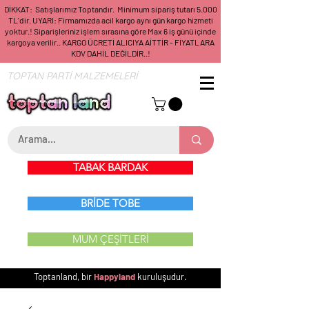
DİKKAT: Satışlarımız Toptandır. Minimum sipariş tutarı 5.000
TL'dir. UYARI: Firmamızda acil kargo aynı gün kargo hizmeti
yoktur.! Siparişleriniz işlem sırasına göre Max 6 iş günü içinde
kargoya verilir.. KARGO ÜCRETİ ALICIYA AİTTİR - FİYATLARA
KDV DAHİL DEĞİLDİR..!
TOPTAN PARTİ MALZEMELERİ
TABAK BARDAK
BRİDE TOBE
MUM ÇEŞİTLERİ
Toptanland, bir
Happyland
kuruluşudur.