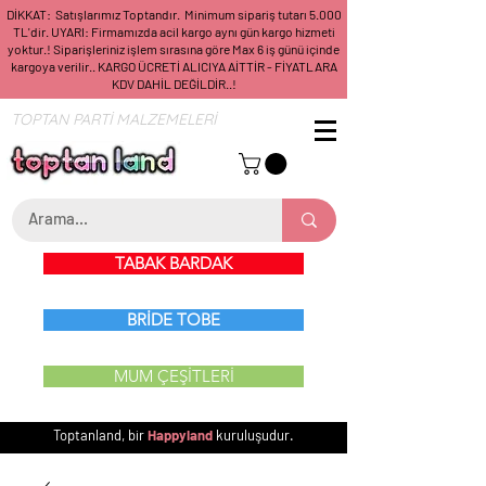
DİKKAT: Satışlarımız Toptandır. Minimum sipariş tutarı 5.000
TL'dir. UYARI: Firmamızda acil kargo aynı gün kargo hizmeti
yoktur.! Siparişleriniz işlem sırasına göre Max 6 iş günü içinde
kargoya verilir.. KARGO ÜCRETİ ALICIYA AİTTİR - FİYATLARA
KDV DAHİL DEĞİLDİR..!
TOPTAN PARTİ MALZEMELERİ
TABAK BARDAK
BRİDE TOBE
MUM ÇEŞİTLERİ
Toptanland, bir
Happyland
kuruluşudur.