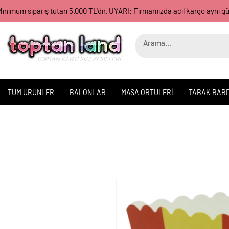
inimum sipariş tutarı 5.000 TL'dir. UYARI: Firmamızda acil kargo aynı 
TOPTAN PARTİ MALZEMELERİ
TÜM ÜRÜNLER
BALONLAR
MASA ÖRTÜLERİ
TABAK BAR