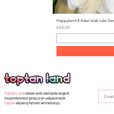
Happyland 8 Adet Islak Lale G
Fiyat
₺200,00
U
Toptan Land
olarak web sitemizde değerli
müşterilerimize geniş ürün yelpazemizle
toptan
alışveriş hizmeti vermekteyiz.