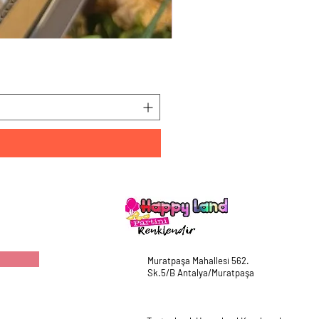
HappyLand 150 ml Mavi Cin
Fiyat
₺225,00
Muratpaşa Mahallesi 562.
Sk.5/B Antalya/Muratpaşa