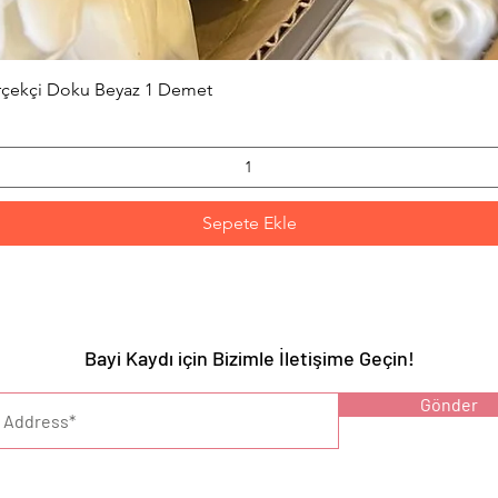
Hızlı Bakış
erçekçi Doku Beyaz 1 Demet
Sepete Ekle
Bayi Kaydı için Bizimle İletişime Geçin!
YARI :
Gönder