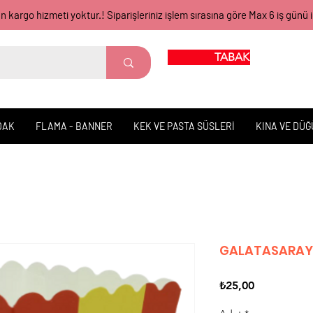
gün kargo hizmeti yoktur.! Siparişleriniz işlem sırasına göre Max 6 iş 
TABAK BARDAK
DAK
FLAMA - BANNER
KEK VE PASTA SÜSLERİ
KINA VE DÜ
GALATASARAY 
Fiyat
₺25,00