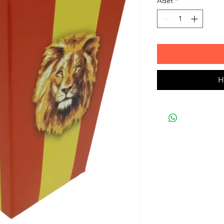
Adet
*
H